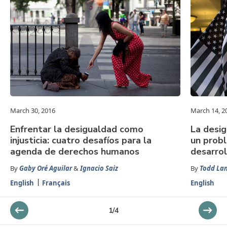
March 30, 2016
March 14, 2
Enfrentar la desigualdad como
La desi
injusticia: cuatro desafíos para la
un probl
agenda de derechos humanos
desarrol
By
Gaby Oré Aguilar
&
Ignacio Saiz
By
Todd L
English
Français
English
1
/
4