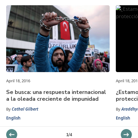
April 18, 2016
April 18, 20
Se busca: una respuesta internacional
¿Estamo
a la oleada creciente de impunidad
protecci
By
Cathal Gilbert
By
Araddhy
English
English
1
/
4