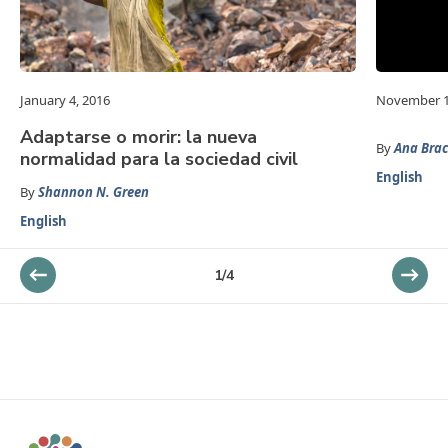
January 4, 2016
November 1
Adaptarse o morir: la nueva
By
Ana Brac
normalidad para la sociedad civil
English
By
Shannon N. Green
English
1
/
4