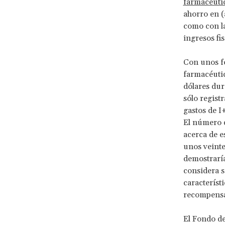
farmacéuti
ahorro en (
como con la
ingresos fis
Con unos f
farmacéutic
dólares dur
sólo regist
gastos de I
El número d
acerca de e
unos veinte
demostraría
considera s
característ
recompensa 
El Fondo de