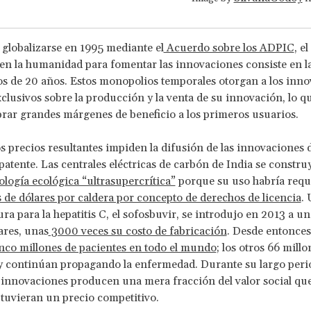
globalizarse en 1995 mediante el
Acuerdo sobre los ADPIC
, e
n la humanidad para fomentar las innovaciones consiste en la
s de 20 años. Estos monopolios temporales otorgan a los inn
clusivos sobre la producción y la venta de su innovación, lo qu
rar grandes márgenes de beneficio a los primeros usuarios.
s precios resultantes impiden la difusión de las innovaciones 
patente. Las centrales eléctricas de carbón de India se constr
ología ecológica “ultrasupercrítica”
porque su uso habría requ
s de dólares por caldera por concepto de derechos de licencia
.
ura para la hepatitis C, el sofosbuvir, se introdujo en 2013 a un
ares, unas
3000 veces su costo de fabricación
. Desde entonces
nco millones de pacientes en todo el mundo
; los otros 66 mill
y continúan propagando la enfermedad. Durante su largo peri
s innovaciones producen una mera fracción del valor social qu
 tuvieran un precio competitivo.