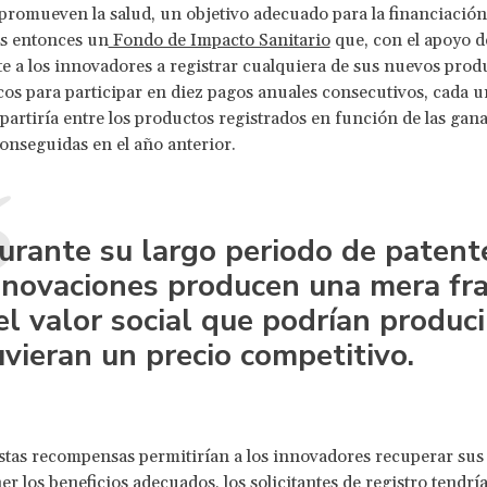
promueven la salud, un objetivo adecuado para la financiación
 entonces un
Fondo de Impacto Sanitario
que, con el apoyo 
ite a los innovadores a registrar cualquiera de sus nuevos prod
os para participar en diez pagos anuales consecutivos, cada u
epartiría entre los productos registrados en función de las gan
conseguidas en el año anterior.
urante su largo periodo de patente
nnovaciones producen una mera fra
el valor social que podrían producir
uvieran un precio competitivo.
tas recompensas permitirían a los innovadores recuperar sus 
er los beneficios adecuados, los solicitantes de registro tendrí