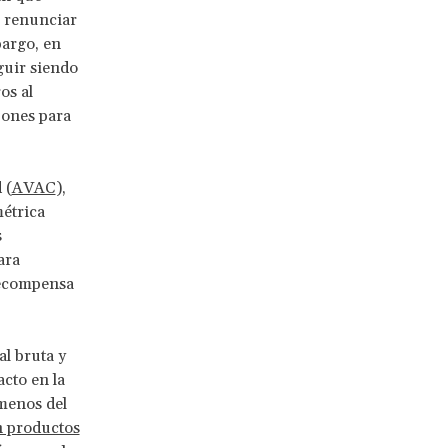
n renunciar
bargo, en
eguir siendo
os al
zones para
 (
AVAC
),
métrica
s
ara
 recompensa
l bruta y
cto en la
menos del
n productos