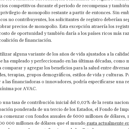
cios competitivos durante el periodo de recompensa y tambié
 privilegio de monopolio restante a partir de entonces. Sin em
ricos no contribuyentes, los solicitantes de registro deberían s
brar precios de monopolio. Esta excepción atraería los registr
costo de oportunidad y también daría a los países ricos más ra
coalición de financiación.
ilizar alguna variante de los años de vida ajustados a la calidad
se ha empleado y perfeccionado en las últimas décadas, como 
comparar y agregar los beneficios para la salud entre diversa
s, terapias, grupos demográficos, estilos de vida y culturas. P
r a las financiadoras o innovadores, podría especificarse una
mínima por AVAC.
una tasa de contribución inicial del 0,02% de la renta naciona
pación ponderada de un tercio de los Estados, el Fondo de Impa
a comenzar con fondos anuales de 6000 millones de dólares, 
00 000 millones de dólares que el mundo
gasta actualmente e