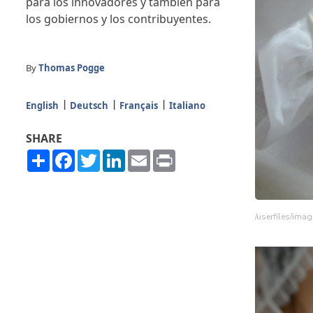
para los innovadores y también para
los gobiernos y los contribuyentes.
By
Thomas Pogge
English
Deutsch
Français
Italiano
SHARE
Share
Facebook
Twitter
LinkedIn
Email
Print
/userfiles/im