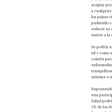
aceptar pre
a cualquier
los países 
pudiendo co
reducir su 
unirse a la 
Se podría ut
tal y como 
común para 
enfermedade
tranquiliza
máxima o 
Suponiendo 
una partici
Salud podrí
1% de los 8