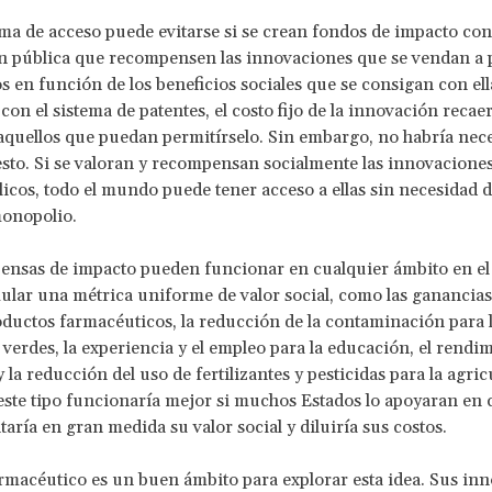
ma de acceso puede evitarse si se crean fondos de impacto con
n pública que recompensen las innovaciones que se vendan a 
s en función de los beneficios sociales que se consigan con ella
con el sistema de patentes, el costo fijo de la innovación recae
quellos que puedan permitírselo. Sin embargo, no habría nec
resto. Si se valoran y recompensan socialmente las innovacione
icos, todo el mundo puede tener acceso a ellas sin necesidad 
monopolio.
ensas de impacto pueden funcionar en cualquier ámbito en el
lar una métrica uniforme de valor social, como las ganancias
oductos farmacéuticos, la reducción de la contaminación para 
 verdes, la experiencia y el empleo para la educación, el rendi
 la reducción del uso de fertilizantes y pesticidas para la agri
este tipo funcionaría mejor si muchos Estados lo apoyaran en 
aría en gran medida su valor social y diluiría sus costos.
armacéutico es un buen ámbito para explorar esta idea. Sus in