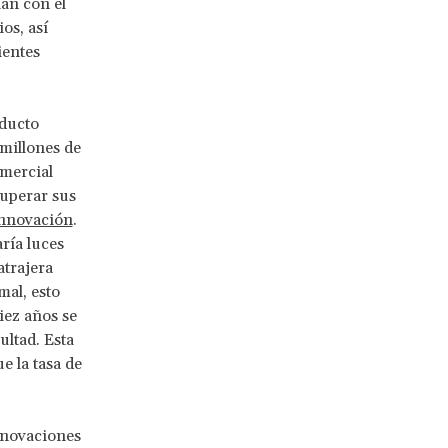
an con el
os, así
ientes
ducto
millones de
mercial
cuperar sus
 innovación
.
ría luces
atrajera
mal, esto
iez años se
ultad. Esta
e la tasa de
nnovaciones