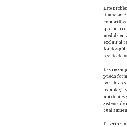
Este proble
financiació
competitivo
que ocurre 
medida en a
excluir al 
fondos públ
precio de 
Las recomp
pueda formu
para los pr
tecnologías
nutrientes y
sistema de 
cual aument
El sector f