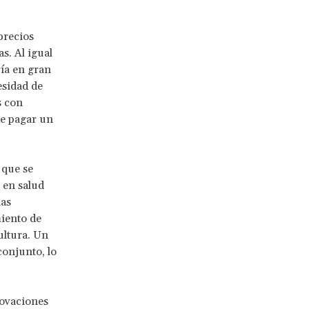
precios
s. Al igual
ría en gran
esidad de
s con
de pagar un
 que se
 en salud
las
miento de
cultura. Un
conjunto, lo
novaciones