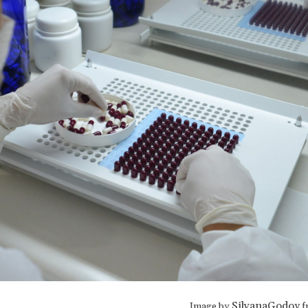
SilvanaGodoy
Image by
f