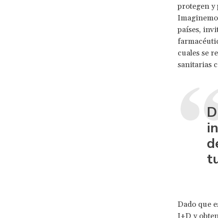
protegen y 
Imaginemos
países, inv
farmacéutic
cuales se r
sanitarias 
D
i
d
t
Dado que es
I+D y obten