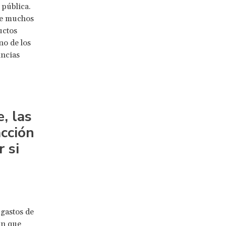
 pública.
de muchos
uctos
no de los
ancias
, las
cción
 si
gastos de
an que