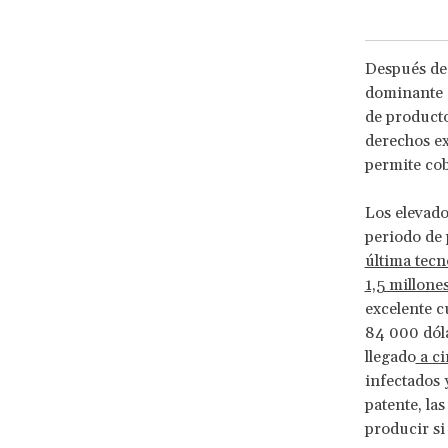
Después de 
dominante e
de producto
derechos ex
permite cob
Los elevado
periodo de 
última tecn
1,5 millone
excelente c
84 000 dól
llegado
a ci
infectados 
patente, la
producir si