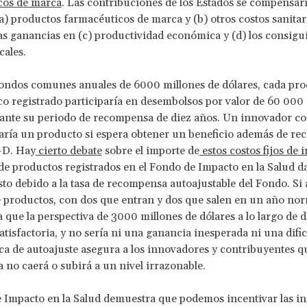
cos de marca
. Las contribuciones de los Estados se compensarí
a) productos farmacéuticos de marca y (b) otros costos sanitari
s ganancias en (c) productividad económica y (d) los consigu
cales.
ondos comunes anuales de 6000 millones de dólares, cada pro
o registrado participaría en desembolsos por valor de 60 000 
ante su periodo de recompensa de diez años. Un innovador co
raría un producto si espera obtener un beneficio además de re
+D. Hay
cierto debate
sobre el importe de
estos costos fijos de
e productos registrados en el Fondo de Impacto en la Salud da
sto debido a la tasa de recompensa autoajustable del Fondo. Si 
 productos, con dos que entran y dos que salen en un año nor
 que la perspectiva de 3000 millones de dólares a lo largo de d
atisfactoria, y no sería ni una ganancia inesperada ni una dific
ica de autoajuste asegura a los innovadores y contribuyentes qu
no caerá o subirá a un nivel irrazonable.
 Impacto en la Salud demuestra que podemos incentivar las i