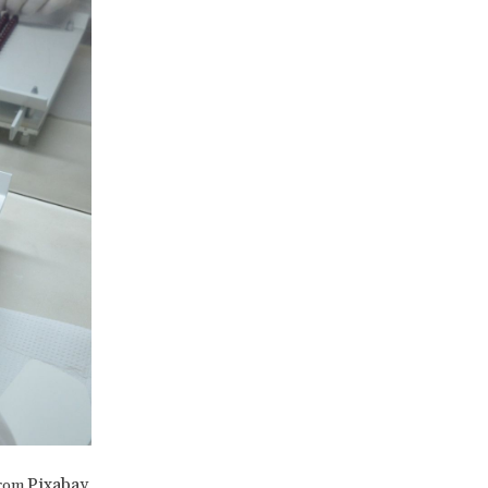
Pixabay
rom