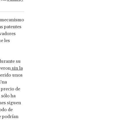
l mecanismo
s patentes
ovadores
e les
durante su
uyeron
sin la
erido unos
 Una
 precio de
 sólo ha
ones siguen
odo de
e podrían