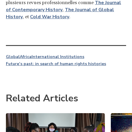
The Journal
plusieurs revues professionnelles comme
of Contemporary History
The Journal of Global
,
History
Cold War History
, et
.
Global
Africa
International Institutions
Future’s past: in search of human rights histories
Related Articles