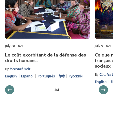
July 28, 2021
July 9, 2021
Le coût exorbitant de la défense des
Ce que n
droits humains.
française
sociaux
By
Meredith Veit
By
Charles 
English
Español
Português
हिन्दी
Русский
English
E
1
/
4