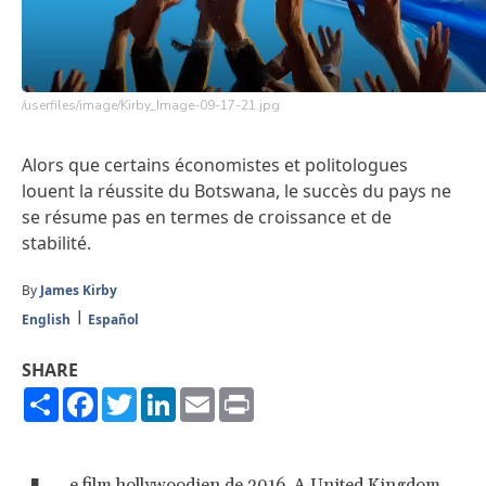
/userfiles/image/Kirby_Image-09-17-21.jpg
Alors que certains économistes et politologues
louent la réussite du Botswana, le succès du pays ne
se résume pas en termes de croissance et de
stabilité.
By
James Kirby
English
Español
SHARE
Share
Facebook
Twitter
LinkedIn
Email
Print
e film hollywoodien de 2016,
A United Kingdom
,