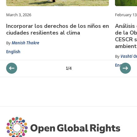
March 3, 2026
February 13
Incorporar los derechos de los niños en
Análisis
ciudades resilientes al clima
de la Ob
CESCR s
By
Manish Thakre
ambient
English
By
Vashti O
English
1
/
4