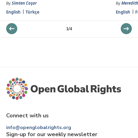
By
Simten Coşar
By
Meredith
English
Türkçe
English
F
1
/
4
Connect with us
info@openglobalrights.org
Sign-up for our weekly newsletter