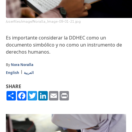
/userfiles/image/Noralla_Image-09-01-21.jpg
Es importante considerar la DDHEC como un
documento simbólico y no como un instrumento de
derechos humanos.
By
Nora Noralla
English
العربية
SHARE
Share
Facebook
Twitter
LinkedIn
Email
Print