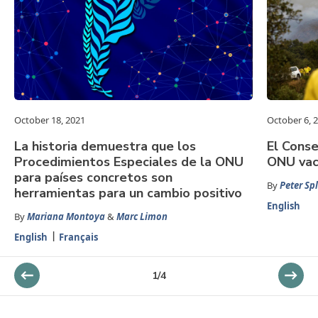
October 18, 2021
October 6, 
La historia demuestra que los
El Cons
Procedimientos Especiales de la ONU
ONU vaci
para países concretos son
By
Peter Spl
herramientas para un cambio positivo
English
By
Mariana Montoya
&
Marc Limon
English
Français
1
/
4