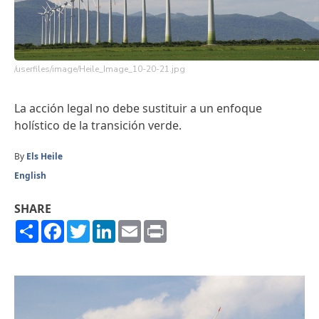
/userfiles/image/Heile_Image_10-20-21.jpg
La acción legal no debe sustituir a un enfoque
holístico de la transición verde.
By
Els Heile
English
SHARE
Share
Facebook
Twitter
LinkedIn
Email
Print