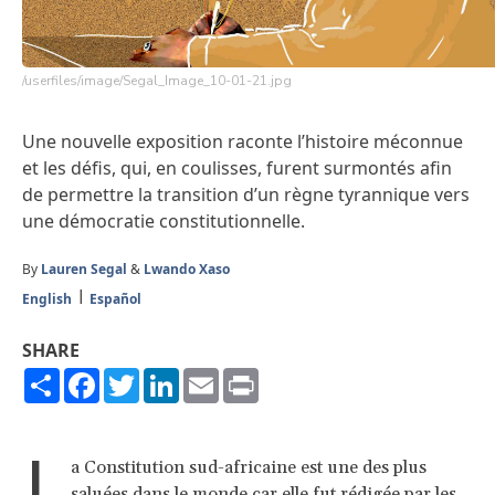
/userfiles/image/Segal_Image_10-01-21.jpg
Une nouvelle exposition raconte l’histoire méconnue
et les défis, qui, en coulisses, furent surmontés afin
de permettre la transition d’un règne tyrannique vers
une démocratie constitutionnelle.
By
Lauren Segal
&
Lwando Xaso
English
Español
SHARE
Share
Facebook
Twitter
LinkedIn
Email
Print
L
a Constitution sud-africaine est une des plus
saluées dans le monde car elle fut rédigée par les