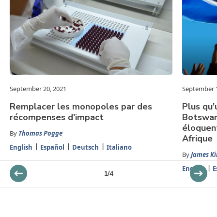
September 20, 2021
September 1
Remplacer les monopoles par des
Plus qu’
récompenses d'impact
Botswan
éloquent
By
Thomas Pogge
Afrique
English
Español
Deutsch
Italiano
By
James Ki
English
E
1
/
4