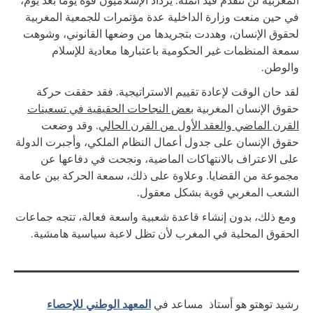
المغربية لن تتقدم قيد أنملة. يزداد الإسلاميون قوة يوماً بعد يوم،
في حين منعت وزارة الداخلية عدة مؤتمرات للجمعية المغربية
لحقوق الإنسان، وهددت بتجريدها من وضعها القانوني، وشوهت
سمعة المنظمات غير الحكومية باعتبارها معادية للإسلام
والوطن.
لقد حان الوقت لإعادة تقييم الاستراتيجية. فقد حققت حركة
حقوق الإنسان المغربية
بعض النجاحات الحقيقية في تسعينات
القرن الماضي والعقد الأول من القرن الحالي
. وقد وضعت
حقوق الإنسان على جدول أعمال النظام الملكي، وأجبرت الدولة
على الاعتراف بالانتهاكات الماضية، ونجحت في دفاعها عن
مجموعة من القضايا. وعلاوة على ذلك، سمعة الحركة بين عامة
الشعب المغربي قوية بشكل معقول.
ومع ذلك، بدون إنشاء قاعدة شعبية واسعة فعالة، تتجه جماعات
الحقوق المحلية في المغرب لأن تظل لاعبة سياسية هامشية.
المعهد الوطني للإحصاء
رشيد توهتو هو أستاذ مساعد في