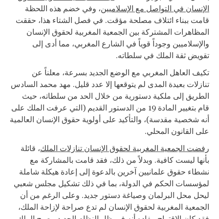
الإنسان في التواصل مع الإسلاميين
، وفي خضم هذه اللحظة
قامت ببناء ائتلاف مصلحة مؤقت. في فصل الشتاء هذا، حققت
المظاهرات المشتركة بين الجمعية المغربية لحقوق الإنسان
والإسلاميين وجوداً قوياً في الشارع المغربي، مما أدى إلى
تقويض ثقة الملك في سلطاته.
تكيف العاهل المغربي مع الوضع الجديد بسرعة، معلناً عن
تنازلات بعيدة المدى لم يتوقعها إلا عدد قليل. مهد محمد السادس
الطريق إلى ملكية دستورية من خلال الحد من سلطاته، حيث
قام بتغيير المادة 19 من الدستور القديم (التي عرفت الملك على
أنه شخصية مقدسة)، والتأكيد على أولوية حقوق الإنسان العالمية
على القانون المحلي.
رفضت الجمعية المغربية لحقوق الإنسان تنازلات الملك
، قائلة
بأنها ليست كافية. وبدلاً من ذلك، فقد قامت بالمشاركة مع
نشطاء حقوق علمانيين آخرين بالدعوة إلى إعادة هيكلة شاملة
لمؤسسات الحكم في الدولة، بما في ذلك تشكيل مجلس شعبي
ليحل محل البرلمان وصياغة دستور جديد. وعلى الرغم من أن
الجمعية المغربية لحقوق الإنسان لم تدع صراحة لإزاحة الملك،
فقد كان الاقتراح مفاده أنه في ظل النظام الجديد، يصبح الملك