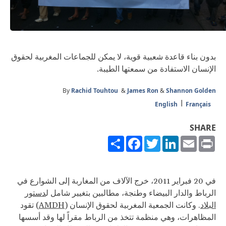
بدون بناء قاعدة شعبية قوية، لا يمكن للجماعات المغربية لحقوق
الإنسان الاستفادة من سمعتها الطيبة.
By
Rachid Touhtou
&
James Ron
&
Shannon Golden
English
Français
SHARE
Share
Facebook
Twitter
LinkedIn
Email
Print
في 20 فبراير 2011، خرج الآلاف من المغاربة إلى الشوارع في
الرباط والدار البيضاء وطنجة، مطالبين بتغيير شامل ل
دستور
البلاد
. وكانت الجمعية المغربية لحقوق الإنسان (
AMDH
) تقود
المظاهرات، وهي منظمة تتخذ من الرباط مقراً لها وقد أسسها