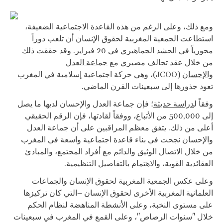
ومع ذلك، وعلى الرغم من هذه القاعدة الاجتماعية الضعيفة،
استطاعت الجمعية المغربية لحقوق الإنسان أن تلعب دوراً
محورياً في الحشد الجماهيري في 20 فبراير. وقد حققت ذلك
من خلال عقد تحالف مصيري مع
جماعة العدل
والإحسان
(JCOO)، وهي حركة اجتماعية إسلامية في المغرب
تعود جذورها إلى سبعينات القرن الماضي.
وفقاً ل
دراسة حديثة
؛ فإن جماعة العدل والإحسان لديها ما يصل
إلى 500,000 من الأتباع، ووفقاً لقادتها، فإن الرقم الحقيقي
أعلى من ذلك. يتفق معظم المراقبين على أن جماعة العدل
والإحسان نجحت في بناء قاعدة اجتماعية واسعة في المغرب
من خلال الاتصال الوثيق والدائم مع أفراد المجتمع، والمبادئ
العقائدية القوية، والاهتمام بالتفاصيل التنظيمية.
وعلى عكس الجمعية المغربية لحقوق الإنسان والجماعات
العلمانية المغربية الأخرى لحقوق الإنسان –التي كان تركيزها
على مستوى النخبة، وعلى الأنشطة المناهضة لنظام الحكم
خلال "سنوات الرصاص"، وعلى القمع في المغرب في سبعينات