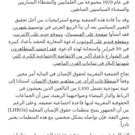
في عام 1979 مجموعة من العلمانيين والنشطاء اليساريين
والسجناء السياسيين السابقين.
وقد بدأ قادة هذه الجمعية بوضع استراتيجيات من أجل تحقيق
التغيير السياسي بعد أن بدأ الربيع العربي في تونس
منذ شهرين
.
فقد أنشأوا
صفحة على الفيسبوك
، و
موقع جديد على الانترنت
،
و
مقطع فيديو على اليوتيوب
لدعوة المغاربة للحشد بأعداد كبيرة
في 20 فبراير. واستجابة لهذه الدعوة،
فقد احتشد المتظاهرون
في الشوارع بأعداد أكبر من الانتفاضة الاجتماعية الكبرى التي
شهدتها البلاد في ثمانيات القرن الماضي
.
نجاح الجمعية المغربية لحقوق الإنسان في البداية أمر محير.
وفقاً ل
استطلاعات الرأي عن مفاهيم حقوق الإنسان
، استنادا إلى
عينة نموذجية تشمل 1,100 من البالغين الذين يعيشون في
الرباط والدار البيضاء وضواحيهما الريفية، تبين أن الجماعات
الحقوقية المغربية لديها قاعدة اجتماعية ضعيفة. وعلى الرغم
من أن الجمهور يمنح منظمات حقوق الإنسان المحلية (LHROs)
بعض الثقة، فإن تواصله بشكل شخصي مع هذه المنظمات يعتبر
نادراً.
الشكل 1 هو رسم بياني يوضح درجة ثقة الجمهور في منظمات