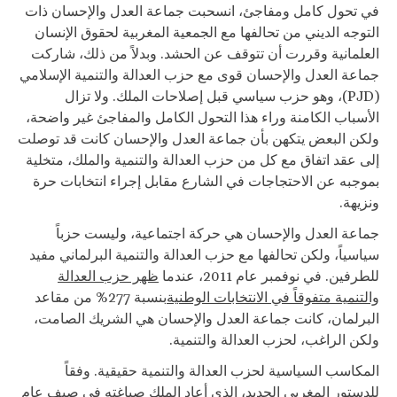
في تحول كامل ومفاجئ، انسحبت جماعة العدل والإحسان ذات
التوجه الديني من تحالفها مع الجمعية المغربية لحقوق الإنسان
العلمانية وقررت أن تتوقف عن الحشد. وبدلاً من ذلك، شاركت
جماعة العدل والإحسان قوى مع حزب العدالة والتنمية الإسلامي
(PJD)، وهو حزب سياسي قبل إصلاحات الملك. ولا تزال
الأسباب الكامنة وراء هذا التحول الكامل والمفاجئ غير واضحة،
ولكن البعض يتكهن بأن جماعة العدل والإحسان كانت قد توصلت
إلى عقد اتفاق مع كل من حزب العدالة والتنمية والملك، متخلية
بموجبه عن الاحتجاجات في الشارع مقابل إجراء انتخابات حرة
ونزيهة.
جماعة العدل والإحسان هي حركة اجتماعية، وليست حزباً
سياسياً، ولكن تحالفها مع حزب العدالة والتنمية البرلماني مفيد
للطرفين. في نوفمبر عام 2011، عندما
ظهر حزب العدالة
والتنمية متفوقاً في الانتخابات الوطنية
بنسبة 277% من مقاعد
البرلمان، كانت جماعة العدل والإحسان هي الشريك الصامت،
ولكن الراغب، لحزب العدالة والتنمية.
المكاسب السياسية لحزب العدالة والتنمية حقيقية. وفقاً
للدستور المغربي الجديد، الذي أعاد الملك صياغته في صيف عام