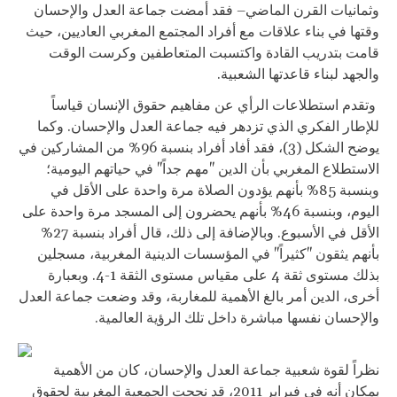
وثمانيات القرن الماضي– فقد أمضت جماعة العدل والإحسان
وقتها في بناء علاقات مع أفراد المجتمع المغربي العاديين، حيث
قامت بتدريب القادة واكتسبت المتعاطفين وكرست الوقت
والجهد لبناء قاعدتها الشعبية.
وتقدم استطلاعات الرأي عن مفاهيم حقوق الإنسان قياساً
للإطار الفكري الذي تزدهر فيه جماعة العدل والإحسان. وكما
يوضح الشكل (3)، فقد أفاد أفراد بنسبة 96% من المشاركين في
الاستطلاع المغربي بأن الدين "مهم جداً" في حياتهم اليومية؛
وبنسبة 85% بأنهم يؤدون الصلاة مرة واحدة على الأقل في
اليوم، وبنسبة 46% بأنهم يحضرون إلى المسجد مرة واحدة على
الأقل في الأسبوع. وبالإضافة إلى ذلك، قال أفراد بنسبة 27%
بأنهم يثقون "كثيراً" في المؤسسات الدينية المغربية، مسجلين
بذلك مستوى ثقة 4 على مقياس مستوى الثقة 1-4. وبعبارة
أخرى، الدين أمر بالغ الأهمية للمغاربة، وقد وضعت جماعة العدل
والإحسان نفسها مباشرة داخل تلك الرؤية العالمية.
نظراً لقوة شعبية جماعة العدل والإحسان، كان من الأهمية
بمكان أنه في فبراير 2011، قد
نجحت الجمعية المغربية لحقوق