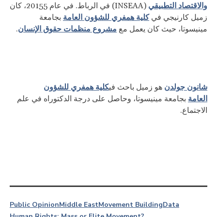
والاقتصاد التطبيقي
(INSEAA) في الرباط. في عام 20155، كان
كلية همفري للشؤون العامة
زميل كارنيجي في
بجامعة
مشروع منظمات حقوق الإنسان
مينيسوتا، حيث كان يعمل مع
.
شانون جولدن
كلية همفري للشؤون
هو زميل باحث في
العامة
بجامعة مينيسوتا، وحاصل على درجة الدكتوراه في علم
الاجتماع.
Public Opinion
Middle East
Movement Building
Data
Human Rights: Mass or Elite Movement?