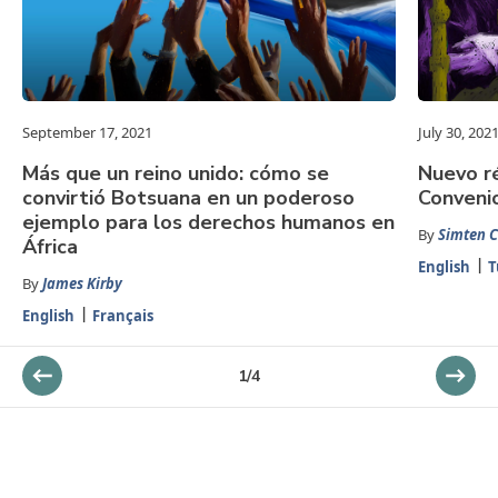
September 17, 2021
July 30, 202
Más que un reino unido: cómo se
Nuevo ré
convirtió Botsuana en un poderoso
Conveni
ejemplo para los derechos humanos en
By
Simten C
África
English
T
By
James Kirby
English
Français
1
/
4