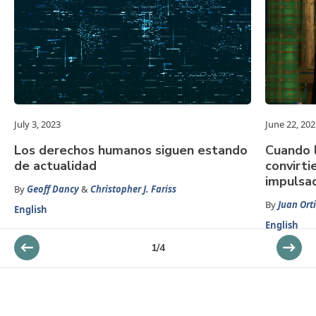
July 3, 2023
June 22, 202
Los derechos humanos siguen estando
Cuando 
de actualidad
convirti
impulsad
By
Geoff Dancy
&
Christopher J. Fariss
By
Juan Orti
English
English
1
/
4