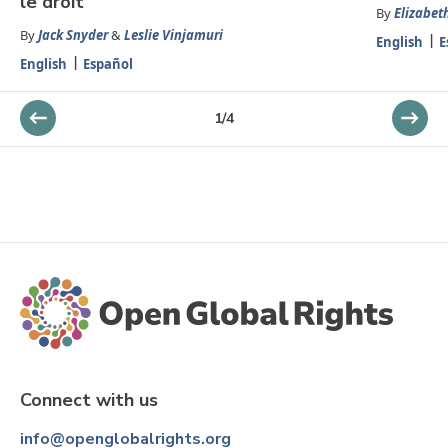
le droit
By
Elizabet
By
Jack Snyder
&
Leslie Vinjamuri
English
E
English
Español
1
/
4
Connect with us
info@openglobalrights.org