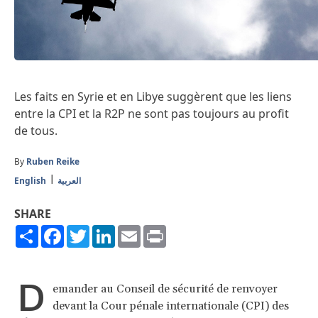
Les faits en Syrie et en Libye suggèrent que les liens
entre la CPI et la R2P ne sont pas toujours au profit
de tous.
By
Ruben Reike
English
العربية
SHARE
Share
Facebook
Twitter
LinkedIn
Email
Print
D
emander au Conseil de sécurité de renvoyer
devant la Cour pénale internationale (CPI) des