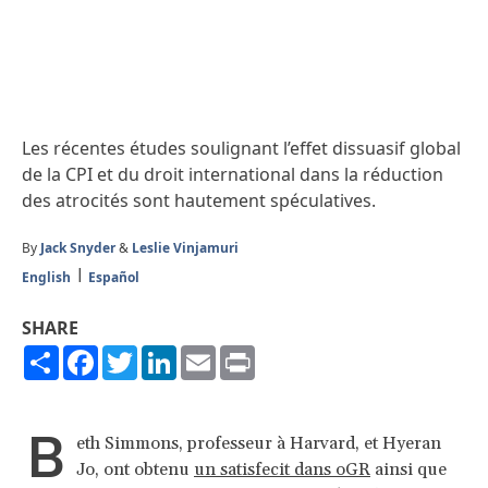
Les récentes études soulignant l’effet dissuasif global
de la CPI et du droit international dans la réduction
des atrocités sont hautement spéculatives.
By
Jack Snyder
&
Leslie Vinjamuri
English
Español
SHARE
Share
Facebook
Twitter
LinkedIn
Email
Print
B
eth Simmons, professeur à Harvard, et Hyeran
Jo, ont obtenu
un satisfecit dans oGR
ainsi que