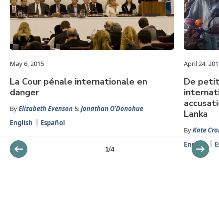
May 6, 2015
April 24, 20
La Cour pénale internationale en
De petit
danger
internat
accusati
By
Elizabeth Evenson
&
Jonathan O’Donohue
Lanka
English
Español
By
Kate Cr
English
E
1
/
4