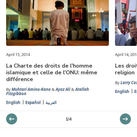
April 15, 2014
April 14, 20
La Charte des droits de l’homme
Les droi
islamique et celle de l’ONU: même
religion
différence
By
Larry Co
By
Muhtari Aminu-Kano
&
Ayaz Ali
&
Atallah
English
E
Fitzgibbon
English
Español
العربية
1
/
4