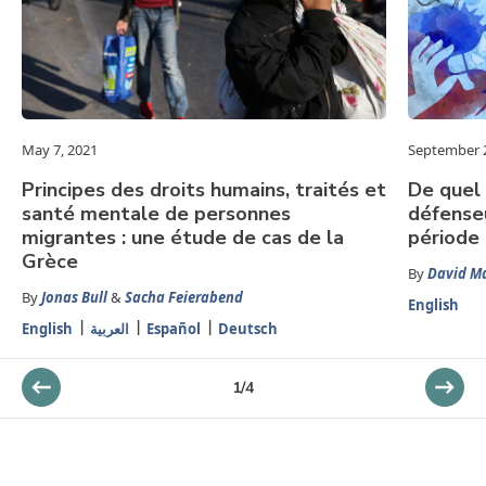
May 7, 2021
September 2
Principes des droits humains, traités et
De quel 
santé mentale de personnes
défenseu
migrantes : une étude de cas de la
période
Grèce
By
David Ma
By
Jonas Bull
&
Sacha Feierabend
English
English
العربية
Español
Deutsch
1
/
4