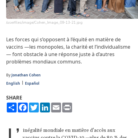
/userfiles/image/Cohen_Image_09-13-21.jpg
Les forces qui s’opposent à l’équité en matière de
vaccins —les monopoles, la charité et l’individualisme
— font obstacle à une réponse juste à d’autres
problèmes mondiaux communs.
By
Jonathan Cohen
English
Español
SHARE
Share
Facebook
Twitter
LinkedIn
Email
Print
L’
inégalité mondiale en matière d’accès aux
vaccins contre la COVID-19 —plus de 80 % des