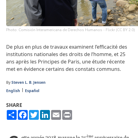
Photo: Comisión Interamericana de Derechos Humanos - Flickr (CC BY 2.0)
De plus en plus de travaux examinent l’efficacité des
institutions nationales des droits de l’homme, et 25
ans après les Principes de Paris, une étude récente
met en évidence certains des constats communs.
By
Steven L. B. Jensen
English
Español
SHARE
Share
Facebook
Twitter
LinkedIn
Email
Print
ème
ette année 2018 marque le 25
anniversaire de