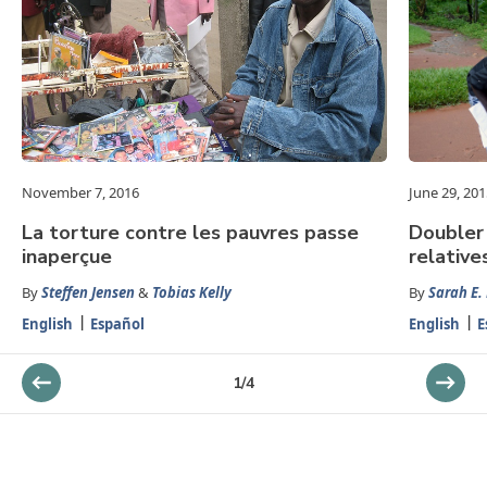
November 7, 2016
June 29, 201
La torture contre les pauvres passe
Doubler 
inaperçue
relative
By
Steffen Jensen
&
Tobias Kelly
By
Sarah E.
English
Español
English
E
1
/
4