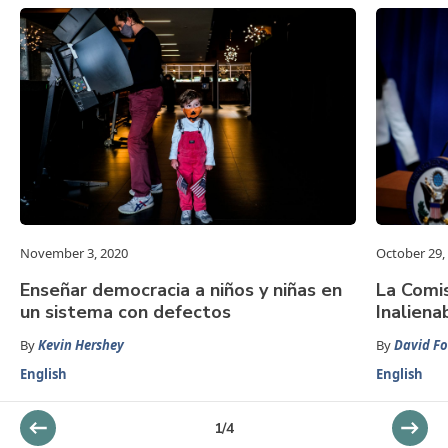
November 3, 2020
October 29,
Enseñar democracia a niños y niñas en
La Comi
un sistema con defectos
Inalien
By
Kevin Hershey
By
David Fo
English
English
1
/
4