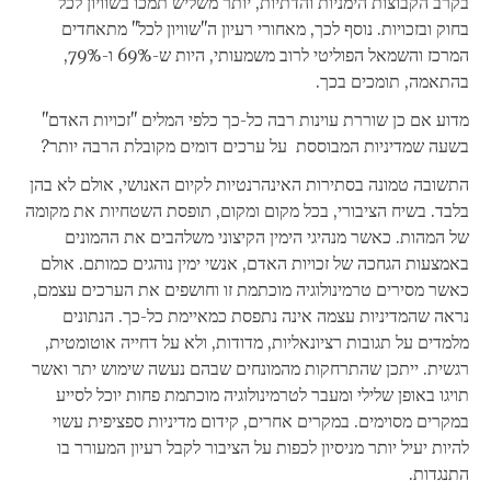
בקרב הקבוצות הימניות והדתיות, יותר משליש תמכו בשוויון לכל
בחוק ובזכויות. נוסף לכך, מאחורי רעיון ה"שוויון לכל" מתאחדים
המרכז והשמאל הפוליטי לרוב משמעותי, היות ש-69% ו-79%,
בהתאמה, תומכים בכך.
מדוע אם כן שוררת עוינות רבה כל-כך כלפי המלים "זכויות האדם"
בשעה שמדיניות המבוססת על ערכים דומים מקובלת הרבה יותר?
התשובה טמונה בסתירות האינהרנטיות לקיום האנושי, אולם לא בהן
בלבד. בשיח הציבורי, בכל מקום ומקום, תופסת השטחיות את מקומה
של המהות. כאשר מנהיגי הימין הקיצוני משלהבים את ההמונים
באמצעות הגחכה של זכויות האדם, אנשי ימין נוהגים כמותם. אולם
כאשר מסירים טרמינולוגיה מוכתמת זו וחושפים את הערכים עצמם,
נראה שהמדיניות עצמה אינה נתפסת כמאיימת כל-כך. הנתונים
מלמדים על תגובות רציונאליות, מדודות, ולא על דחייה אוטומטית,
רגשית. ייתכן שהתרחקות מהמונחים שבהם נעשה שימוש יתר ואשר
תויגו באופן שלילי ומעבר לטרמינולוגיה מוכתמת פחות יוכל לסייע
במקרים מסוימים. במקרים אחרים, קידום מדיניות ספציפית עשוי
להיות יעיל יותר מניסיון לכפות על הציבור לקבל רעיון המעורר בו
התנגדות.