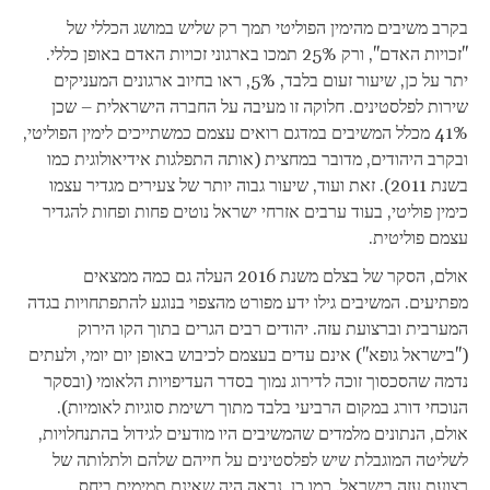
בקרב משיבים מהימין הפוליטי תמך רק שליש במושג הכללי של
"זכויות האדם", ורק 25% תמכו בארגוני זכויות האדם באופן כללי.
יתר על כן, שיעור זעום בלבד, 5%, ראו בחיוב ארגונים המעניקים
שירות לפלסטינים. חלוקה זו מעיבה על החברה הישראלית – שכן
41% מכלל המשיבים במדגם רואים עצמם כמשתייכים לימין הפוליטי,
ובקרב היהודים, מדובר במחצית (אותה התפלגות אידיאולוגית כמו
בשנת 2011). זאת ועוד, שיעור גבוה יותר של צעירים מגדיר עצמו
כימין פוליטי, בעוד ערבים אזרחי ישראל נוטים פחות ופחות להגדיר
עצמם פוליטית.
אולם, הסקר של בצלם משנת 2016 העלה גם כמה ממצאים
מפתיעים. המשיבים גילו ידע מפורט מהצפוי בנוגע להתפתחויות בגדה
המערבית וברצועת עזה. יהודים רבים הגרים בתוך הקו הירוק
("בישראל גופא") אינם עדים בעצמם לכיבוש באופן יום יומי, ולעתים
נדמה שהסכסוך זוכה לדירוג נמוך בסדר העדיפויות הלאומי (ובסקר
הנוכחי דורג במקום הרביעי בלבד מתוך רשימת סוגיות לאומיות).
אולם, הנתונים מלמדים שהמשיבים היו מודעים לגידול בהתנחלויות,
לשליטה המוגבלת שיש לפלסטינים על חייהם שלהם ולתלותה של
רצועת עזה בישראל. כמו כן, נראה היה שאינם תמימים ביחס