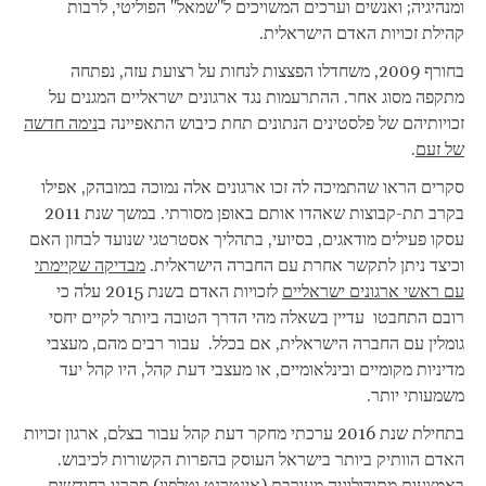
ומנהיגיה; ואנשים וערכים המשויכים ל"שמאל" הפוליטי, לרבות
קהילת זכויות האדם הישראלית.
בחורף 2009, משחדלו הפצצות לנחות על רצועת עזה, נפתחה
מתקפה מסוג אחר. ההתרעמות נגד ארגונים ישראליים המגנים על
זכויותיהם של פלסטינים הנתונים תחת כיבוש התאפיינה ב
נימה חדשה
של זעם
.
סקרים הראו שהתמיכה לה זכו ארגונים אלה נמוכה במובהק, אפילו
בקרב תת-קבוצות שאהדו אותם באופן מסורתי. במשך שנת 2011
עסקו פעילים מודאגים, בסיועי, בתהליך אסטרטגי שנועד לבחון האם
וכיצד ניתן לתקשר אחרת עם החברה הישראלית.
מבדיקה שקיימתי
עם ראשי ארגונים ישראליים
לזכויות האדם בשנת 2015 עלה כי
רובם התחבטו עדיין בשאלה מהי הדרך הטובה ביותר לקיים יחסי
גומלין עם החברה הישראלית, אם בכלל. עבור רבים מהם, מעצבי
מדיניות מקומיים ובינלאומיים, או מעצבי דעת קהל, היו קהל יעד
משמעותי יותר.
בתחילת שנת 2016 ערכתי מחקר דעת קהל עבור בצלם, ארגון זכויות
האדם הוותיק ביותר בישראל העוסק בהפרות הקשורות לכיבוש.
באמצעות מתודולוגיה מעורבת (אינטרנט וטלפון) סקרנו בחודשים