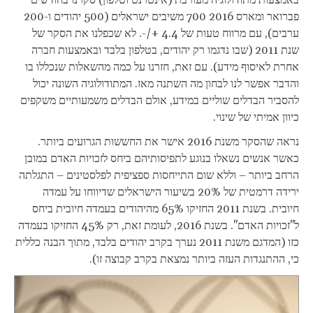
פברואר ומארס 2016 700 משיבים ישראלים (500 יהודים ו-200
ערבים), עם מרווח טעות של 4.4 +/-. לא שכפלנו את הסקר של
שנת 2011 (שבו נדגמו רק יהודים, בטלפון בלבד ובאמצעות חברה
אחרת לאיסוף מידע). עם זאת, חזרנו על כמה מהשאלות שנכללו בו
והדבר אפשר לנו לבחון מה השתנה מאז. המתודולוגיה השונה יכול
להסביר הבדלים שוליים במידע, אולם הבדלים משמעותיים משקפים
כיוון אמיתי של שינוי.
נראה שהסקר משנת 2016 אישר את החששות הגרועים ביותר.
כאשר אנשים נשאלו בנוגע לתפיסותיהם ביחס לזכויות האדם במובן
הרחב ביותר – וללא שום התייחסות ספציפית לפלסטינים – התגלתה
ירידה דרמטית של 20% בשיעור הישראלים שדיווחו על עמדה
חיובית. בשנת 2011 החזיקו 65% מהיהודים בעמדה חיובית ביחס
ל"זכויות האדם". בשנת 2016, לעומת זאת, רק 45% החזיקו בעמדה
כזו (המדגם משנת 2011 נערך בקרב יהודים בלבד, מתוך הבנה כללית
כי, ההתנגדות העזה ביותר נמצאת בקרב קבוצה זו).