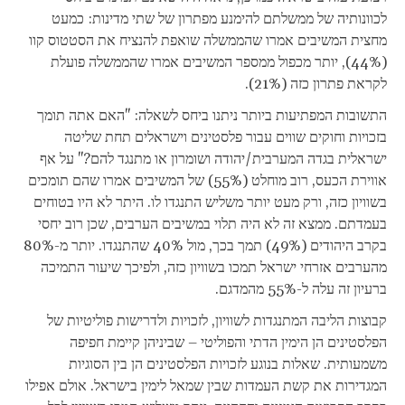
לכוונותיה של ממשלתם להימנע מפתרון של שתי מדינות: כמעט
מחצית המשיבים אמרו שהממשלה שואפת להנציח את הסטטוס קוו
(44%), יותר מכפול ממספר המשיבים אמרו שהממשלה פועלת
לקראת פתרון כזה (21%).
התשובות המפתיעות ביותר ניתנו ביחס לשאלה: "האם אתה תומך
בזכויות וחוקים שווים עבור פלסטינים וישראלים תחת שליטה
ישראלית בגדה המערבית/יהודה ושומרון או מתנגד להם?" על אף
אווירת הכעס, רוב מוחלט (55%) של המשיבים אמרו שהם תומכים
בשוויון כזה, ורק מעט יותר משליש התנגדו לו. היתר לא היו בטוחים
בעמדתם. ממצא זה לא היה תלוי במשיבים הערבים, שכן רוב יחסי
בקרב היהודים (49%) תמך בכך, מול 40% שהתנגדו. יותר מ-80%
מהערבים אזרחי ישראל תמכו בשוויון כזה, ולפיכך שיעור התמיכה
ברעיון זה עלה ל-55% מהמדגם.
קבוצות הליבה המתנגדות לשוויון, לזכויות ולדרישות פוליטיות של
הפלסטינים הן הימין הדתי והפוליטי – שביניהן קיימת חפיפה
משמעותית. שאלות בנוגע לזכויות הפלסטינים הן בין הסוגיות
המגדירות את קשת העמדות שבין שמאל לימין בישראל. אולם אפילו