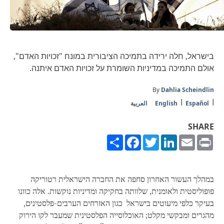
בישראל, חלה ירידה בתמיכה הציבורית במונח "זכויות האדם",
אולם התמיכה במדיניות השומרת על זכויות האדם איתנה.
By
Dahlia Scheindlin
Español
English
العربية
SHARE
Share
Facebook
Twitter
LinkedIn
Email
Print
במהלך העשור האחרון סחפה את החברה הישראלית רטוריקה
פופוליסטית ולאומנית, שלוותה בחקיקה ומדיניות נוקשות. אלה כוונו
בעיקר כלפי מיעוטים בישראל כגון האזרחים הערבים-פלסטינים,
מהגרים ומבקשי מקלט; האוכלוסייה הפלסטינית שמעבר לקו הירוק