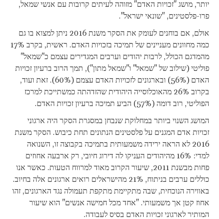
יותר, מושג "זכויות האדם" מזוהה לעיתים קרובות עם אנשי שמאל,
פרו-פלסטינים, "שונאי ישראל".
אולם, אם בוחנים לעומק את הסקר משנת 2016 ניתן למצוא בו גם
כמה מחוונים מעניינים של תמיכה בזכויות האדם. ראשית, בקרב 17%
מהמדגם הכולל, לרבות יהודים וערבים המגדירים עצמם כ"שמאל"
פוליטי (שילוב של "שמאל" ו"שמאל מתון"), תמך הרוב ברעיון זכויות
האדם (56%) ובארגונים לזכויות האדם עצמם (60%). זאת ועוד,
בקרוב 26% מהאוכלוסייה היהודית שהזדהתה כמשתייכת למרכז
הפוליטי, רוב דומה (57%) הביע תמיכה ברעיון זכויות האדם.
המושג השנוי ביותר במחלוקת שנבחן במסגרת הסקר היה ארגוני
זכויות אדם המגנים על פלסטינים הנתונים תחת כיבוש. הסקר משנת
2016 לא הראה ירידה משמעותית בתמיכה בקבוצה זו, השנואה
למדי: 16% מהיהודים העניקו לה דירוג חיובי, רק ארבעה אחוזים
פחות מבשנת 2011, שיעור הקרוב מאוד למרווח הטעות. כאשר אנו
כוללים ערבים בניתוח, 21% מהישראלים רואים ארגונים אלה בחיוב.
באווירה הנוכחית, שבה מתקיימת מתקפת תעמולה נגד הארגונים, זהו
אחוז קטן אך משמעותי. "אחד מכל חמישה אנשים" הוא שיעור
המותיר לארגוני זכויות האדם בסיס לעבודה.