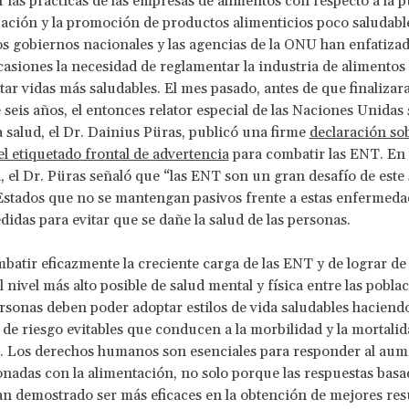
 las prácticas de las empresas de alimentos con respecto a la pu
ación y la promoción de productos alimenticios poco saludabl
os gobiernos nacionales y las agencias de la ONU han enfatiza
casiones la necesidad de reglamentar la industria de alimentos
ar vidas más saludables. El mes pasado, antes de que finalizar
seis años, el entonces relator especial de las Naciones Unidas 
a salud, el Dr. Dainius Püras, publicó una firme
declaración sob
l etiquetado frontal de advertencia
para combatir las ENT. En 
, el Dr. Püras señaló que “las ENT son un gran desafío de este 
 Estados que no se mantengan pasivos frente a estas enfermeda
idas para evitar que se dañe la salud de las personas.
mbatir eficazmente la creciente carga de las ENT y de lograr d
l nivel más alto posible de salud mental y física entre las pobla
ersonas deben poder adoptar estilos de vida saludables haciendo
s de riesgo evitables que conducen a la morbilidad y la mortali
. Los derechos humanos son esenciales para responder al aum
nadas con la alimentación, no solo porque las respuestas basa
n demostrado ser más eficaces en la obtención de mejores res