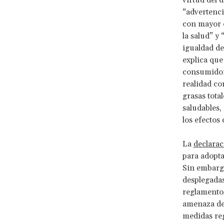
virtud del 
“advertenci
con mayor c
la salud” y
igualdad de
explica que
consumidor
realidad co
grasas tota
saludables,
los efectos
La
declarac
para adopta
Sin embargo
desplegadas 
reglamentos
amenaza de l
medidas reg