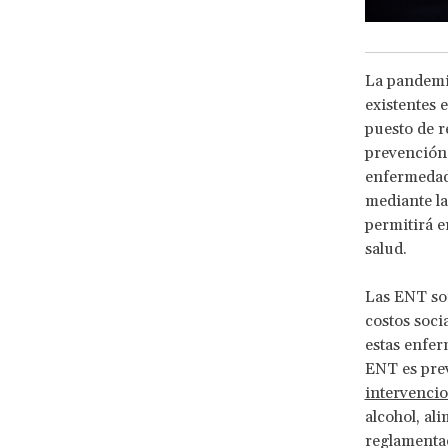
La pandemia
existentes 
puesto de r
prevención 
enfermedade
mediante la
permitirá e
salud.
Las ENT son
costos soci
estas enfe
ENT es prev
intervencio
alcohol, al
reglamentac