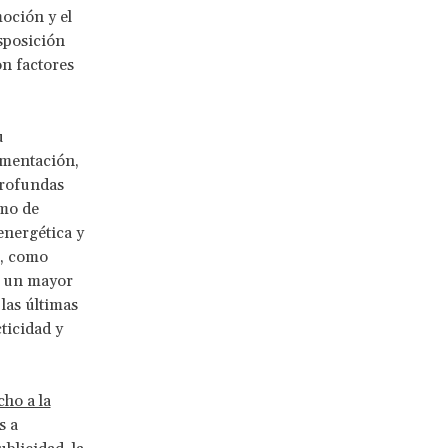
oción y el
sposición
n factores
u
imentación,
profundas
umo de
energética y
s, como
ta un mayor
las últimas
ticidad y
cho a la
s a