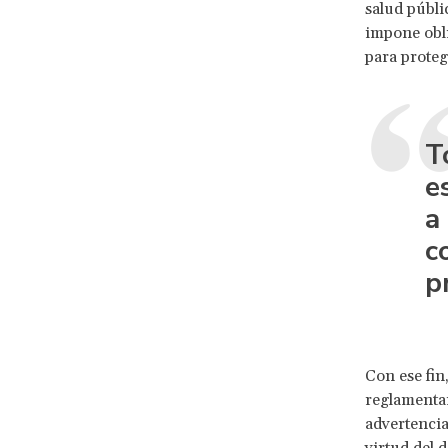
salud públi
impone obli
para proteg
T
e
a
c
p
Con ese fin
reglamentar
advertencia