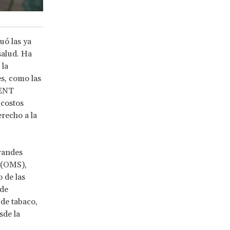
ó las ya
salud. Ha
 la
s, como las
 ENT
 costos
recho a la
randes
 (OMS),
 de las
 de
de tabaco,
sde la