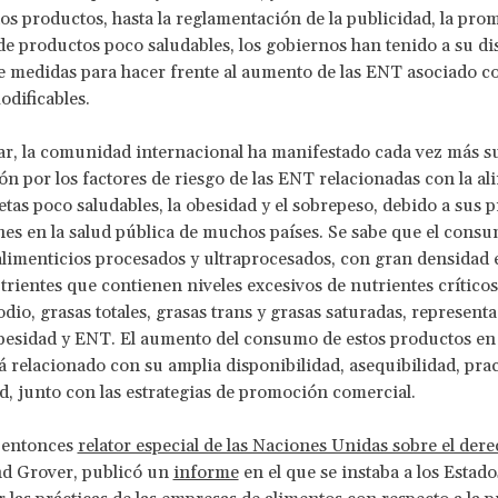
s productos, hasta la reglamentación de la publicidad, la prom
de productos poco saludables, los gobiernos han tenido a su di
e medidas para hacer frente al aumento de las ENT asociado co
odificables.
ar, la comunidad internacional ha manifestado cada vez más s
n por los factores de riesgo de las ENT relacionadas con la al
etas poco saludables, la obesidad y el sobrepeso, debido a sus 
es en la salud pública de muchos países. Se sabe que el cons
limenticios procesados y ultraprocesados, con gran densidad 
trientes que contienen niveles excesivos de nutrientes crítico
odio, grasas totales, grasas trans y grasas saturadas, represen
besidad y ENT. El aumento del consumo de estos productos en 
á relacionado con su amplia disponibilidad, asequibilidad, prac
ad, junto con las estrategias de promoción comercial.
l entonces
relator especial de las Naciones Unidas sobre el dere
nd Grover, publicó un
informe
en el que se instaba a los Estado