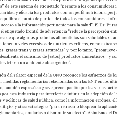
derecho a la salud. Defiende esta postura subrayando que el c
a” de este sistema de etiquetado “permite a los consumidores i
laridad y eficacia los productos con un perfil nutricional perju
 “equilibra el punto de partida de todos los consumidores al ofr
 acceso a la información pertinente para la salud”. El Dr. Püra
 el etiquetado frontal de advertencia “reduce la percepción ent
es de que algunos productos alimenticios son saludables cua
ntienen niveles excesivos de nutrientes críticos, como azúcares
les, grasas trans y grasas saturadas” y, por lo tanto, “promueve
 desalienta el consumo de [estos] productos alimenticios... y co
 de vivir en un ambiente obesogénico”.
ión
del relator especial de la ONU reconoce los esfuerzos de lo
r medidas reglamentarias relacionadas con las ENT en los últ
, también expresó su grave preocupación por las varias táctic
por esta industria para interferir e influir en la adopción de l
 y políticas de salud pública, como la información errónea, el li
itigio, y otras estrategias “para retrasar o bloquear la aplicaci
lamentarias, anularlas o disminuir su efecto”. Asimismo, el D