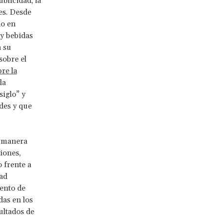
blicidad, la
es. Desde
do en
 y bebidas
a su
sobre el
re la
la
siglo” y
des y que
e manera
ciones,
 frente a
dad
ento de
das en los
ultados de