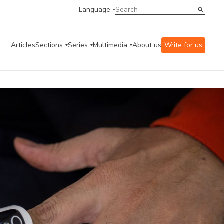
Language
Articles
Sections
Series
Multimedia
About us
Write for us