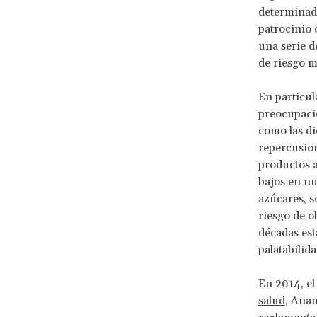
determinado
patrocinio 
una serie d
de riesgo m
En particul
preocupació
como las di
repercusion
productos a
bajos en nu
azúcares, s
riesgo de o
décadas est
palatabilid
En 2014, e
salud
, Ana