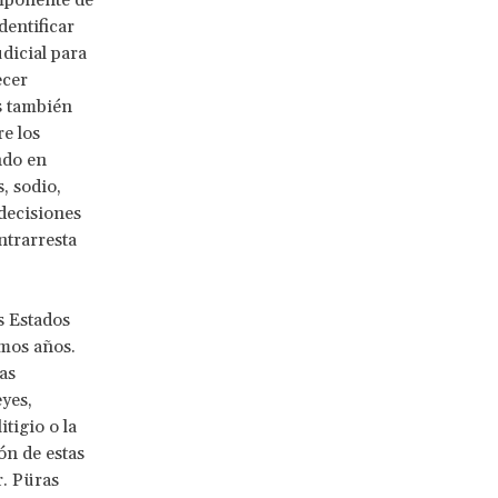
omponente de
dentificar
dicial para
ecer
s también
re los
ndo en
, sodio,
 decisiones
ntrarresta
s Estados
imos años.
as
eyes,
tigio o la
ón de estas
r. Püras