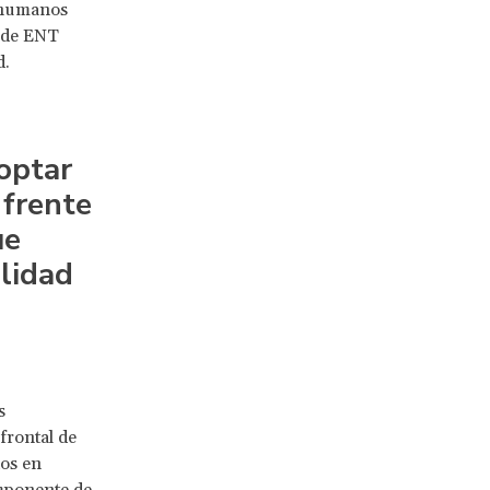
s humanos
a de ENT
d.
optar
 frente
ue
lidad
s
frontal de
dos en