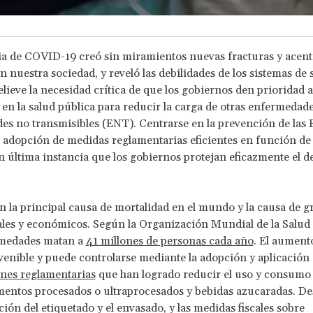
 de COVID-19 creó sin miramientos nuevas fracturas y acentu
en nuestra sociedad, y reveló las debilidades de los sistemas de 
elieve la necesidad crítica de que los gobiernos den prioridad a
en la salud pública para reducir la carga de otras enfermedade
s no transmisibles (ENT). Centrarse en la prevención de las
 adopción de medidas reglamentarias eficientes en función de
n última instancia que los gobiernos protejan eficazmente el de
 la principal causa de mortalidad en el mundo y la causa de g
ales y económicos. Según la Organización Mundial de la Salud
rmedades matan a
41 millones de personas cada año
. El aumento
enible y puede controlarse mediante la adopción y aplicación
nes reglamentarias
que han logrado reducir el uso y consumo 
imentos procesados o ultraprocesados y bebidas azucaradas. De
ión del etiquetado y el envasado, y las medidas fiscales sobre