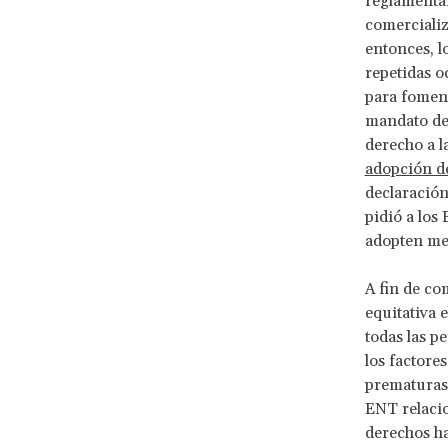
reglamentar
comercializ
entonces, l
repetidas o
para foment
mandato de 
derecho a l
adopción de
declaración
pidió a los
adopten med
A fin de co
equitativa e
todas las p
los factore
prematuras
ENT relacio
derechos ha