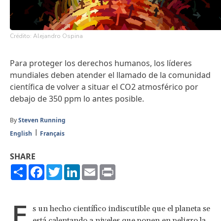
Crédito: Alejandro Ospina
Para proteger los derechos humanos, los líderes
mundiales deben atender el llamado de la comunidad
científica de volver a situar el CO2 atmosférico por
debajo de 350 ppm lo antes posible.
By
Steven Running
English
Français
SHARE
Share
Facebook
Twitter
LinkedIn
Email
Print
E
s un hecho científico indiscutible que el planeta se
está calentando a niveles que ponen en peligro la