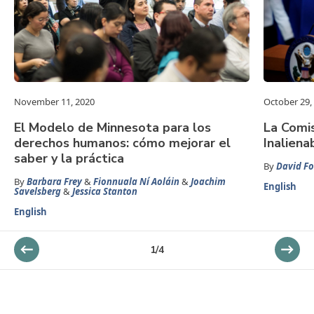
November 11, 2020
October 29,
El Modelo de Minnesota para los
La Comi
derechos humanos: cómo mejorar el
Inalien
saber y la práctica
By
David Fo
By
Barbara Frey
&
Fionnuala Ní Aoláin
&
Joachim
English
Savelsberg
&
Jessica Stanton
English
1
/
4