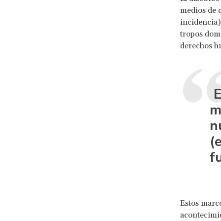
medios de c
incidencia)
tropos domi
derechos hu
E
m
n
(
f
Estos marco
acontecimie