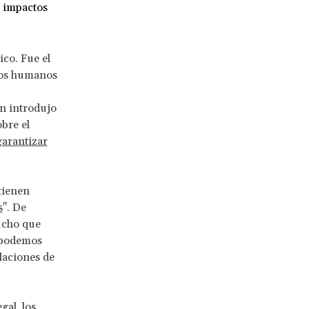
s impactos
ico. Fue el
chos humanos
n introdujo
obre el
garantizar
tienen
s
". De
ucho que
 podemos
laciones de
gal, los