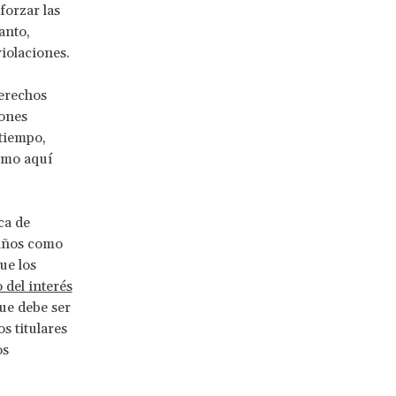
forzar las
anto,
iolaciones.
derechos
iones
 tiempo,
lamo aquí
ca de
niños como
ue los
 del interés
que debe ser
s titulares
os