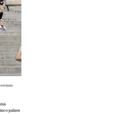
Sheerman-
una
inco países