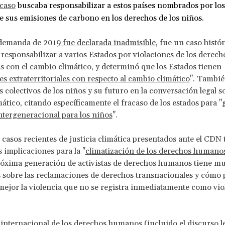
caso
buscaba responsabilizar a estos países nombrados por lo
e sus emisiones de carbono en los derechos de los niños.
demanda de 2019
fue declarada inadmisible
, fue un caso histór
responsabilizar a varios Estados por violaciones de los dere
s con el cambio climático, y determinó que los Estados tienen
es extraterritoriales con respecto al cambio climático
". Tambié
s colectivos de los niños y su futuro en la conversación legal s
ático, citando específicamente el fracaso de los estados para "
 intergeneracional para los niños
".
s casos recientes de justicia climática presentados ante el CDN 
 implicaciones para la "
climatización de los derechos humano
róxima generación de activistas de derechos humanos tiene m
 sobre las reclamaciones de derechos transnacionales y cómo
ejor la violencia que no se registra inmediatamente como vio
 internacional de los derechos humanos (incluido el discurso le