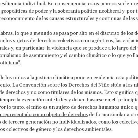
 resiliencia individual. En consecuencia, estos marcos suelen re
geopolíticas de poder y la soberanía política neoliberal y, por t
reconocimiento de las causas estructurales y continuas de las v
labras, lo que a menudo se pasa por alto en el discurso de los 
 los sujetos de derechos colectivos o no agénticos, las violac
les y, en particular, la violencia que se produce a lo largo del
onialismo de asentamiento y el cambio climático o lo que yo l
otidiana".
e los niños a la justicia climática pone en evidencia esta políti
nto. La Convención sobre los Derechos del Niño sitúa a los 
de derechos y no como titulares de los mismos. Esto significa q
iempre la excepción ante la ley y deben basarse en el "
principio
 Por lo tanto, el niño es un sujeto de derechos humanos único 
o representado como objeto de derechos
de forma similar a otro
 de tercera generación no individualizados, como los colectiv
los colectivos de género y los derechos ambientales.