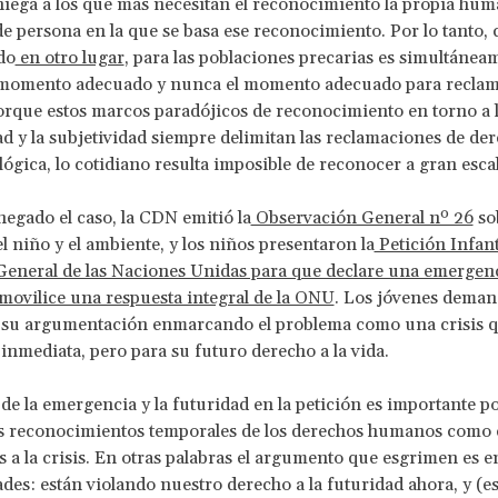
iega a los que más necesitan el reconocimiento la propia hum
e persona en la que se basa ese reconocimiento. Por lo tanto,
do
en otro lugar
, para las poblaciones precarias es simultánea
 momento adecuado y nunca el momento adecuado para recla
rque estos marcos paradójicos de reconocimiento en torno a 
d y la subjetividad siempre delimitan las reclamaciones de der
lógica, lo cotidiano resulta imposible de reconocer a gran escal
egado el caso, la CDN emitió la
Observación General nº 26
so
l niño y el ambiente, y los niños presentaron la
Petición Infant
General de las Naciones Unidas para que declare una emergen
 movilice una respuesta integral de la ONU
. Los jóvenes deman
su argumentación enmarcando el problema como una crisis q
inmediata, pero para su futuro derecho a la vida.
 de la emergencia y la futuridad en la petición es importante p
os reconocimientos temporales de los derechos humanos como 
s a la crisis. En otras palabras el argumento que esgrimen es e
des: están violando nuestro derecho a la futuridad ahora, y (e