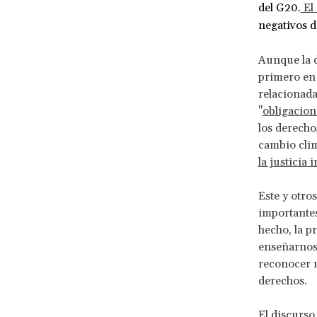
del G20.
El 
negativos d
Aunque la 
primero en 
relacionada
"
obligacion
los derecho
cambio clim
la justicia
Este y otro
importantes
hecho, la p
enseñarnos
reconocer m
derechos.
El discurso