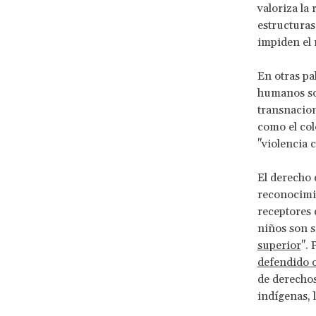
valoriza la
estructuras 
impiden el 
En otras pa
humanos son
transnaciona
como el col
"violencia c
El derecho d
reconocimie
receptores 
niños son s
superior
".
defendido 
de derechos
indígenas, 