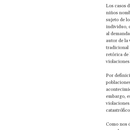
Los casos de
niños nombr
sujeto de lo
individuo,
al demandar
autor de la 
tradicional
retórica de
violaciones
Por definic
poblaciones
acontecimie
embargo, es
violaciones
catastrófico
Como nos d