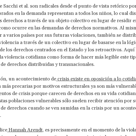
 Sacchi et al. son radicales desde el punto de vista retórico po
ados en la demanda representan a todos los niños, lo cual dis
s derechos a través de un objeto colectivo en lugar de residir e
 como ocurre en las demandas de derechos normativos. Al mis
 a varios países por sus futuras violaciones, también se distri
violencia a través de un colectivo en lugar de basarse en la lógi
 de los derechos centrados en el Estado y los retroactivos. Aqu
 la violencia cotidiana como forma de hacer más legible este ti
 de derechos distribuidas y transnacionales.
ión, un acontecimiento de
crisis existe en oposición a lo cotid
 más precarias por motivos estructurales ya son más vulnerabl
ntos de crisis porque carecen de derechos en su vida cotidian
tas poblaciones vulnerables sólo suelen recibir atención por s
 de derechos cuando se ven sumidas en la crisis por un acont
.
ice
Hannah Arendt
, es precisamente en el momento de la viol