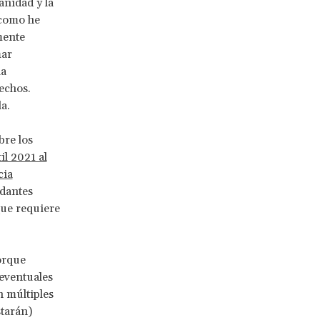
anidad y la
 como he
mente
mar
la
echos.
a.
bre los
il 2021 al
cia
dantes
ue requiere
orque
eventuales
n múltiples
starán)