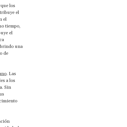
rque los
tribuye el
n el
mo tiempo,
buye el
ca
í brindo una
po de
iano
. Las
es a los
a. Sin
us
ecimiento
ación