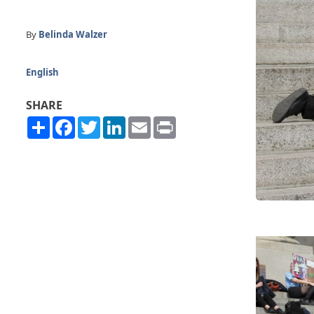
By
Belinda Walzer
English
SHARE
Share
Facebook
Twitter
LinkedIn
Email
Print