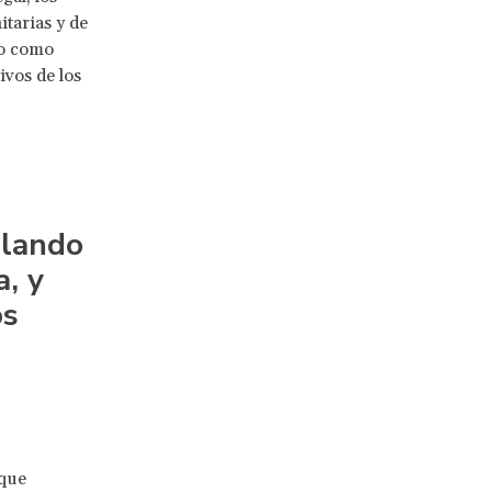
tarias y de
to como
ivos de los
olando
a, y
os
 que