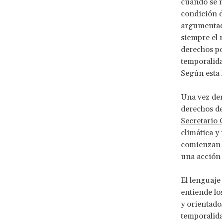
cuando se n
condición d
argumenta
siempre el
derechos po
temporalida
Según esta 
Una vez den
derechos de
Secretario 
climática y
comienzan 
una acción 
El lenguaje
entiende l
y orientado
temporalida