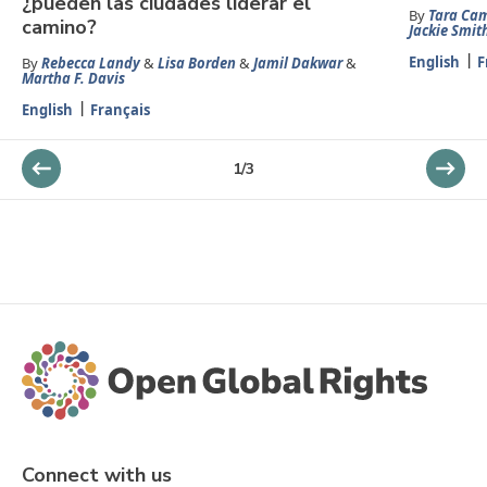
¿pueden las ciudades liderar el
By
Tara Ca
camino?
Jackie Smit
English
F
By
Rebecca Landy
&
Lisa Borden
&
Jamil Dakwar
&
Martha F. Davis
English
Français
1
/
3
Connect with us