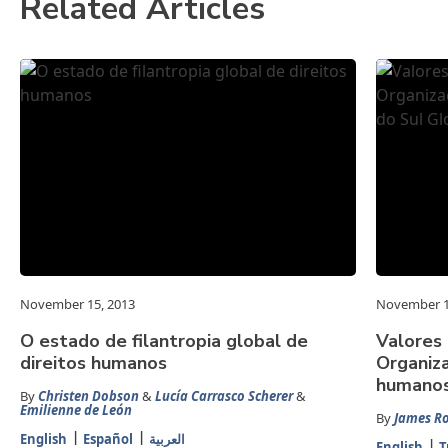
Related Articles
November 15, 2013
November 1
O estado de filantropia global de
Valores 
direitos humanos
Organiza
humanos
By
Christen Dobson
&
Lucía Carrasco Scherer
&
Emilienne de León
By
James R
English
Español
العربية
English
T