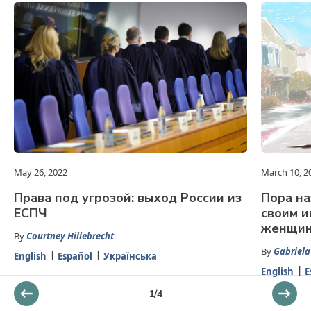
May 26, 2022
March 10, 2
Права под угрозой: выход России из
Пора на
ЕСПЧ
своим и
женщи
By
Courtney Hillebrecht
By
Gabriela
English
Español
Українська
English
E
1
/
4