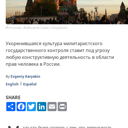
Источник: Aleksandr Isaev / Unsplash
Укоренившаяся культура милитаристского
государственного контроля ставит под угрозу
любую конструктивную деятельность в области
прав человека в России.
By
Evgeniy Karyakin
English
Español
SHARE
Share
Facebook
Twitter
LinkedIn
Email
Print
ало кто будет спорить с тем, что деятельность