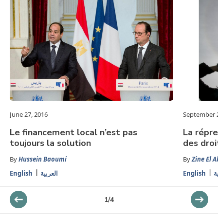
June 27, 2016
September 2
Le financement local n’est pas
La répre
toujours la solution
des droi
By
Hussein Baoumi
By
Zine El 
English
العربية
English
ة
1
/
4