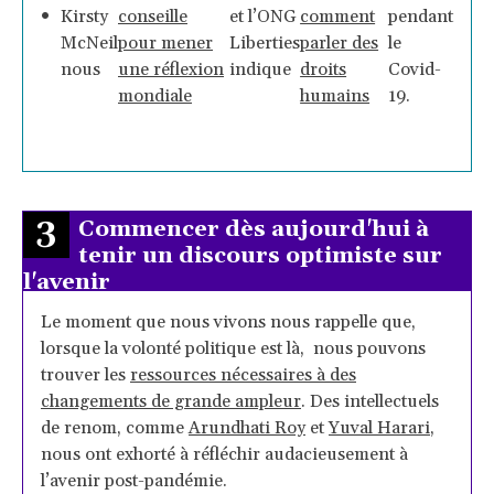
Kirsty
conseille
et l’ONG
comment
pendant
McNeil
pour mener
Liberties
parler des
le
nous
une réflexion
indique
droits
Covid-
mondiale
humains
19.
3
Commencer dès aujourd'hui à
tenir un discours optimiste sur
l'avenir
Le moment que nous vivons nous rappelle que,
lorsque la volonté politique est là, nous pouvons
trouver les
ressources nécessaires à des
changements de grande ampleur
. Des intellectuels
de renom, comme
Arundhati Roy
et
Yuval Harari
,
nous ont exhorté à réfléchir audacieusement à
l’avenir post-pandémie.