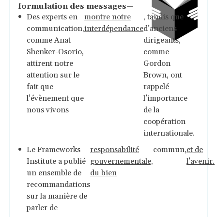
formulation des messages—
Des experts en
montre notre
, tandis que
communication,
interdépendance
d’anciens
comme Anat
dirigeants,
Shenker-Osorio,
comme
attirent notre
Gordon
attention sur le
Brown, ont
fait que
rappelé
l’évènement que
l’importance
nous vivons
de la
coopération
internationale.
Le Frameworks
responsabilité
commun
,
et de
Institute a publié
gouvernementale,
l’avenir.
un ensemble de
du bien
recommandations
sur la manière de
parler de