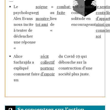
—
Le
soigne
»
combat-
» et de lutter
le sent
psychologue
et
au
fuite
contre la
contrôle
Alex Evans
montre-
lieu
solitude en
d’appar
nous incite
toi ami
de
encourageant
ainsi qu
à tenter de
«
conscie
déclencher
soi
une réponse
«
Alice
récit
du Covid-19 qui
Sachrajda a
collectif
débouche sur la
expliqué
porteur
construction d’une
comment faire
d’espoir
société plus juste.
un
Se concentrer sur l'action