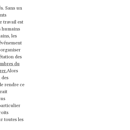
és. Sans un
ants
 travail est
ts humains
ains, les
 événement
 organiser
étation des
embres du
rer.
Alors
 des
 de rendre ce
rait
lus
particulier
roits
r toutes les