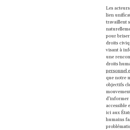
Les acteurs
lien unific
travaillent 
naturelleme
pour briser 
droits civi
visant à in
une rencon
droits huma
personnel e
que notre m
objectifs cl
mouvement p
d’informer 
accessible 
ici aux Éta
humains fas
problémati