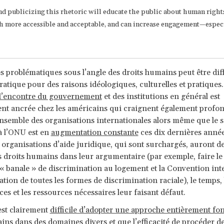
d publicizing this rhetoric will educate the public about human right
 more accessible and acceptable, and can increase engagement—especi
s problématiques sous l’angle des droits humains peut être diffi
ratique pour des raisons idéologiques, culturelles et pratiques.
 l’encontre du gouvernement
et des institutions en général est
ent ancrée chez les américains qui craignent également prof
ensemble des organisations internationales alors même que le 
à l’ONU est en
augmentation constante
ces dix dernières année
s organisations d’aide juridique, qui sont surchargés, auront des
les droits humains dans leur argumentaire (par exemple, faire le 
 « banale » de discrimination au logement et la Convention int
ation de toutes les formes de discrimination raciale), le temps, 
es et les ressources nécessaires leur faisant défaut.
 est clairement
difficile d’adopter une approche entièrement fon
ains
dans des domaines divers et que l’efficacité de procéder de