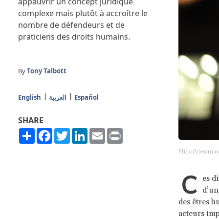
appauvrir un concept juridique
complexe mais plutôt à accroître le
nombre de défendeurs et de
praticiens des droits humains.
By
Tony Talbott
English
العربية
Español
SHARE
Share
Facebook
Twitter
LinkedIn
Email
Print
Flickr/Viewmin
C
es d
d’une
des êtres h
acteurs imp