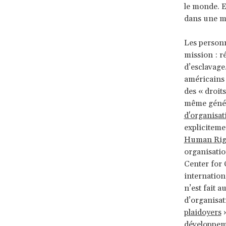
le monde. E
dans une mo
Les personn
mission : r
d’esclavage
américains 
des « droit
même généra
d'organisat
expliciteme
Human Rig
organisatio
Center for 
internation
n’est fait 
d’organisat
plaidoyers
»
développeme