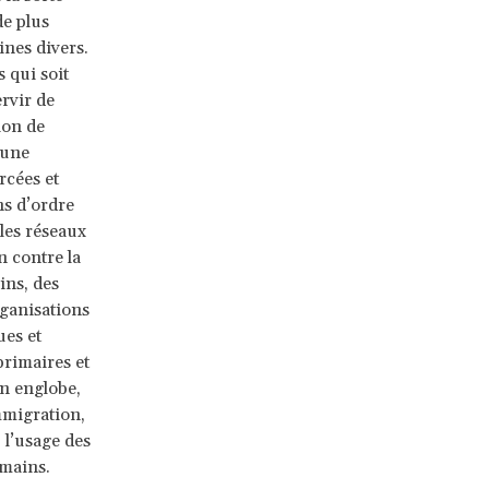
de plus
ines divers.
 qui soit
rvir de
tion de
 une
rcées et
ns d’ordre
les réseaux
n contre la
ins, des
rganisations
ues et
 primaires et
on englobe,
mmigration,
, l’usage des
umains.