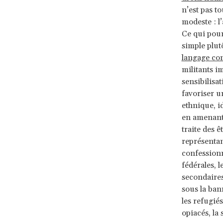
n’est pas t
modeste : l
Ce qui pour
simple plut
langage com
militants i
sensibilisa
favoriser u
ethnique, i
en amenant 
traite des 
représentan
confessionne
fédérales, l
secondaires
sous la ban
les refugiés
opiacés, la 