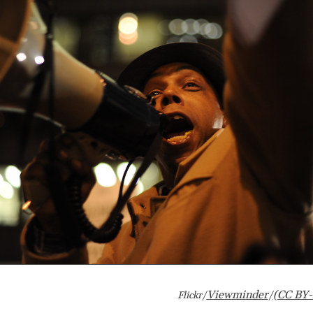
Viewminder
(CC BY
Flickr/
/