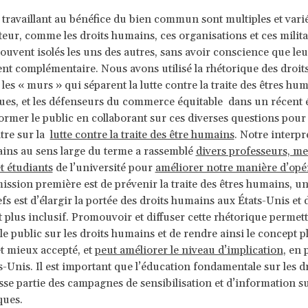
 travaillant au bénéfice du bien commun sont multiples et vari
ateur, comme les droits humains, ces organisations et ces milit
souvent isolés les uns des autres, sans avoir conscience que leur
nt complémentaire. Nous avons utilisé la rhétorique des droi
les « murs » qui séparent la lutte contre la traite des êtres hum
ques, et les défenseurs du commerce équitable dans un récent
former le public en collaborant sur ces diverses questions pour
tre sur la
lutte contre la traite des être humains
. Notre interpr
ins au sens large du terme a rassemblé
divers professeurs, m
t étudiants
de l’université pour
améliorer notre manière d’opé
ission première est de prévenir la traite des êtres humains, un
efs est d’élargir la portée des droits humains aux États-Unis et
lus inclusif. Promouvoir et diffuser cette rhétorique permett
le public sur les droits humains et de rendre ainsi le concept p
et mieux accepté, et
peut améliorer le niveau d’implication
, en 
ts-Unis. Il est important que l’éducation fondamentale sur les d
se partie des campagnes de sensibilisation et d’information su
ques.