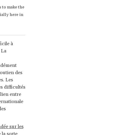
s to make the
ally here in
cile à
 La
ondément
soutien des
s. Les
 difficultés
lien entre
ernationale
les
dée sur les
 la sorte