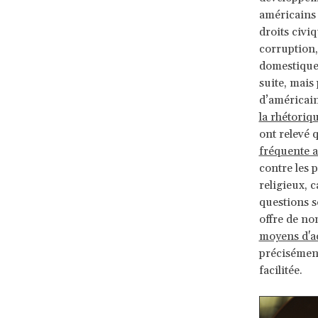
américains 
droits civiq
corruption, 
domestiques
suite, mais
d’américain
la rhétoriq
ont relevé 
fréquente 
contre les 
religieux, 
questions s
offre de n
moyens d'a
précisément
facilitée.