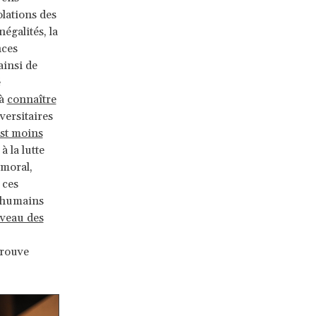
olations des
négalités, la
nces
ainsi de
é
 à
connaître
versitaires
est moins
à la lutte
 moral,
 ces
s humains
iveau des
trouve