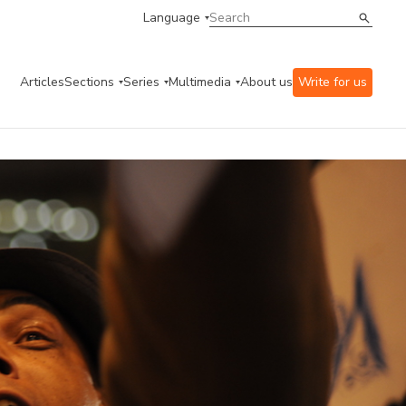
Language
Articles
Sections
Series
Multimedia
About us
Write for us