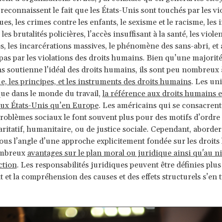
reconnaissent le fait que les États-Unis sont touchés par les vi
ues, les crimes contre les enfants, le sexisme et le racisme, les i
les brutalités policières, l’accès insuffisant à la santé, les viole
, les incarcérations massives, le phénomène des sans-abri, et 
 pas par les violations des droits humains. Bien qu’une majorit
s soutienne l’idéal des droits humains, ils sont peu nombreux
ue, les principes, et les instruments des droits humains
. Les uni
que dans le monde du travail,
la référence aux droits humains 
aux États-Unis qu’en Europe
. Les américains qui se consacrent 
problèmes sociaux le font souvent plus pour des motifs d’ordre
caritatif, humanitaire, ou de justice sociale. Cependant, aborder
ous l’angle d’une approche explicitement fondée sur les droit
ombreux
avantages sur le plan moral ou juridique ainsi qu'au n
ction
. Les responsabilités juridiques peuvent être définies plus
 et la compréhension des causes et des effets structurels s’en 