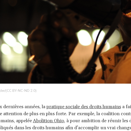
der/(CC BY-NC-ND 2.0)
ix dernières années, la
pratique sociale des droits humains
a fai
 attention de plus en plus forte. Par exemple, la coalition contr
umains, appelée
Abolition Ohio
, à pour ambition de réunir les 
liqués dans les droits humains afin d’accomplir un vrai chan