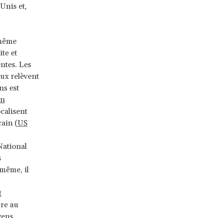
Unis et,
 même
te et
ntes. Les
ux relèvent
ns est
on
calisent
ain (
US
National
s
 même, il
t
cre au
yens