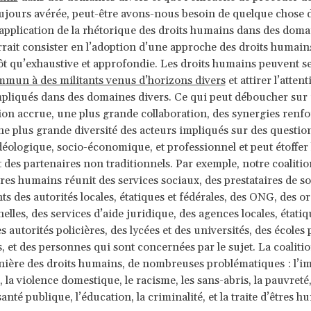
oujours avérée, peut-être avons-nous besoin de quelque chose 
’application de la rhétorique des droits humains dans des doma
rait consister en l’adoption d’une approche des droits humains
ôt qu’exhaustive et approfondie. Les droits humains peuvent se
mun à des militants venus d’horizons divers
et attirer l’atten
mpliqués dans des domaines divers. Ce qui peut déboucher sur
tion accrue, une plus grande collaboration, des synergies renfo
ne plus grande diversité des acteurs impliqués sur des questio
déologique, socio-économique, et professionnel et peut étoffer 
des partenaires non traditionnels. Par exemple, notre coalitio
êtres humains réunit des services sociaux, des prestataires de so
ts des autorités locales, étatiques et fédérales, des ONG, des o
lles, des services d’aide juridique, des agences locales, étatiq
es autorités policières, des lycées et des universités, des écoles
, et des personnes qui sont concernées par le sujet. La coaliti
nière des droits humains, de nombreuses problématiques : l’i
, la violence domestique, le racisme, les sans-abris, la pauvreté
santé publique, l’éducation, la criminalité, et la traite d’êtres h