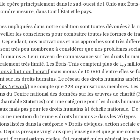
lle opère principalement dans le sud-ouest de l’Ohio aux États-
indre mesure, dans tout l’État et le pays.
es impliquées dans notre coalition sont toutes dévouées à la
éveiller les consciences pour combattre toutes les formes de trai
. Cependant, nos motivations et nos approches sont très différe
sont très peu nombreux à considérer que nos problèmes socia
s humains ». Leur niveau de connaissance sur les droits humai
lement très limité. Les États-Unis comptent plus de
1,5 milli
ions à but non lucratif
mais moins de 10 000 d’entre elles se fo
nt sur les droits humains. Le réseau des droits humains améric
hts Network
) ne compte que 228 organisations membres. Les
ns du Centre national des données sur les œuvres de charité (
Charitable Statistics) ont une catégorie pour les droits humain
aux mais pas pour les droits humains à l’échelle nationale. De
aucune mention du terme « droits humains » dans les 26 types
ions listées dans la catégorie «
Droits civiques, action sociale e
. Depuis presque vingt ans que j’enseigne et que je me consa
nt d’organisations civiles, j’ai constaté qu’en général les cito