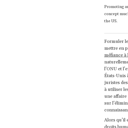
Promoting an
concept much
the US.
Formuler le
mettre en p
méfiance à
naturellem
l’ONU et l’
États-Unis 
juristes de
à utiliser 
une affaire
sur l’élimin
connaissanc
Alors qu’il
droits hum