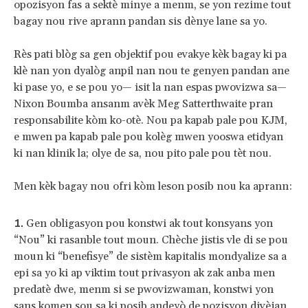
opozisyon fas a sektè minye a menm, se yon rezime tout
bagay nou rive aprann pandan sis dènye lane sa yo.
Rès pati blòg sa gen objektif pou evakye kèk bagay ki pa
klè nan yon dyalòg anpil nan nou te genyen pandan ane
ki pase yo, e se pou yo— isit la nan espas pwovizwa sa—
Nixon Boumba ansanm avèk Meg Satterthwaite pran
responsabilite kòm ko-otè. Nou pa kapab pale pou KJM,
e mwen pa kapab pale pou kolèg mwen yooswa etidyan
ki nan klinik la; olye de sa, nou pito pale pou tèt nou.
Men kèk bagay nou ofri kòm leson posib nou ka aprann:
Gen obligasyon pou konstwi ak tout konsyans yon
“Nou” ki rasanble tout moun. Chèche jistis vle di se pou
moun ki “benefisye” de sistèm kapitalis mondyalize sa a
epi sa yo ki ap viktim tout privasyon ak zak anba men
predatè dwe, menm si se pwovizwaman, konstwi yon
sans komen sou sa ki posib andeyò de pozisyon divèjan