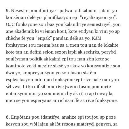
Nesesite pou diminye—pafwa radikalman—atant yo
konsènan delè yo, planifikasyon epi “reyalizayson yo”.
GJC fonksyone sou baz yon kalandriye semestriyèl, yon
ane akademik ki vrèman kout, kote etidyan ki vini yo ap
chèche fè yon “enpak” pandan delè sa yo. KJM
fonksyone sou menm baz sa a, men tou nan de lokalite
kote tan an defini selon sezon lapli ak sechrès, peryòd
soulèvman politik ak kalmi epi tou nan zòn kote se
kominote yo ki mezire siksè yo akoz yo konsyantize sou
dwa yo, konpreyansyon yo sou fason sistèm
esplwatasyon min nan fonksyone epi rive pale nan yon
sèl vwa. Li ka difisil pou rive jwenn fason pou mete
entansyon nou yo sou menm liy ak rit n ap travay la,
men se yon esperyans anrichisan lè sa rive fonksyone.
Enpòtans pou idantifye, analize epi toujou ap poze
kesyon sou wòl lajan ak lòt resous materyèl genyen, sa