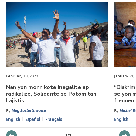
February 13, 2020
January 31,
Nan yon monn kote Inegalite ap
“Diskrim
radikalize, Solidarite se Potomitan
se yon 
Lajistis
frennen
By
Meg Satterthwaite
By
Michel D
English
Español
Français
English
1
/
2