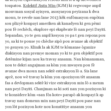
toupatou.
Kolektif Jistis Min
(KJM) ki regwoupe anpil
mouvman sosyal ayisyen, asosyasyon peyizana k dwa
moun, te revele nan lane 2013 kèk enfòmasyon enpòtan
sou plizyè konpayi ameriken ak kanadyen ki gen pèmi
pou fè rechèch, eksplore epi eksplwate lò nan peyi Dayiti.
Sepandan, yo te gen anpil kesyon yo pa t gen repons pou
yo, sa ki te pouse yo chèche sipò pou avanse ak objektif
yo genyen yo. Klinik la ak KJM te kòmanse òganize
diskisyon nan premye moman yo ki te gen objektif pou
detèmine kijan nou ka travay ansanm. Nan kòmansman,
nou te dekri angajman sa kòm yon mwayen pou fè
avanse dwa moun nan sektè estraksyon lò a. Sis lane
aprè, nou wè travay la kòm yon opozisyon tèt ansanm
fas a devlopman sektè ki vize estraksyon min lò a menm
nan peyi Dayiti. Chanjman sa ki soti nan yon pozisyon ki
te konsidere kòm «san fòs kote» parapò ak konpayi k ap
travay nan domenn min nan peyi Dayiti pou pase nan
yon lòt pozisyon kote nou konstitiye ansanm yon