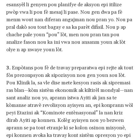
esansyèl li genyen pou planifye de aksyon epi itilize
pwòp vwa li pou fè mesaj li pase. Nou gen dwa pa fè
menm wout nan diferan angajman nou pran yo. Nou pa
pral dakò sou tout bagay e sa ka parèt difisil. Nou p ap
chache pale youn “pou” lòt, men nou pran tan pou
analize fason nou ka ini vwa nou ansanm youn ak lòt
olye n ap nwaye youn lòt.
Enpòtans pou fè de travay preparatwa epi rejte ak tout
fòs prezonpsyon ak sipozisyon nou gen youn sou lòt.
Pou Klinik la, sa vle dise mete kesyon rasis ak sipremasi
ras blan—kòm sistèm ekonomik ak kiltirèl mondyal—nan
sant analiz nou yo, aprann istwa Ayiti ak jan sa te
kòmanse atravè revolisyon ayisyen an, epi konprann wòl
peyi Etazini ak “Kominote entènasyonal” la nan kriz
dirab Ayiti ap konnen. Kolèg ayisyen nou yo bezwen
aprann se pa tout etranje ki se kolon osinon misyonè,
epi konnen avoka ka travay kont sistèm opresyon yo epi