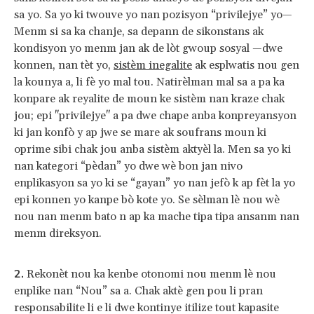
sa yo. Sa yo ki twouve yo nan pozisyon “privilejye” yo—
Menm si sa ka chanje, sa depann de sikonstans ak
kondisyon yo menm jan ak de lòt gwoup sosyal —dwe
konnen, nan tèt yo,
sistèm inegalite
ak esplwatis nou gen
la kounya a, li fè yo mal tou. Natirèlman mal sa a pa ka
konpare ak reyalite de moun ke sistèm nan kraze chak
jou; epi "privilejye" a pa dwe chape anba konpreyansyon
ki jan konfò y ap jwe se mare ak soufrans moun ki
oprime sibi chak jou anba sistèm aktyèl la. Men sa yo ki
nan kategori “pèdan” yo dwe wè bon jan nivo
enplikasyon sa yo ki se “gayan” yo nan jefò k ap fèt la yo
epi konnen yo kanpe bò kote yo. Se sèlman lè nou wè
nou nan menm bato n ap ka mache tipa tipa ansanm nan
menm direksyon.
Rekonèt nou ka kenbe otonomi nou menm lè nou
enplike nan “Nou” sa a. Chak aktè gen pou li pran
responsabilite li e li dwe kontinye itilize tout kapasite