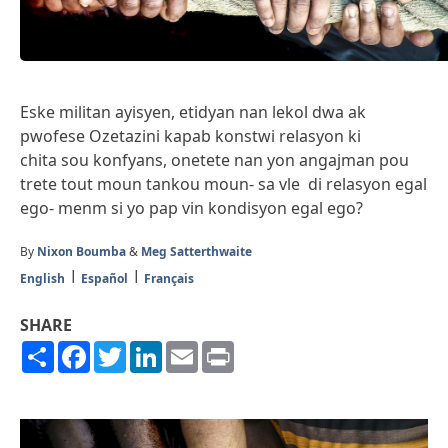
Eske militan ayisyen, etidyan nan lekol dwa ak
pwofese Ozetazini kapab konstwi relasyon ki
chita sou konfyans, onetete nan yon angajman pou
trete tout moun tankou moun- sa vle di relasyon egal
ego- menm si yo pap vin kondisyon egal ego?
By
Nixon Boumba
&
Meg Satterthwaite
English
Español
Français
SHARE
Share
Facebook
Twitter
LinkedIn
Email
Print