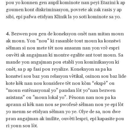
pou yo konnen gen anpil kominote nan peyi Etazini k ap
goumen kont diskriminasyon, povrete ak zak rasis y ap
sibi, epi pafwa etidyan Klinik la yo soti kominote sa yo.
Bezwen pou gen de koneksyon onèt nan mitan moun
ak moun. Yon “nou” ki rasanble tout moun ka konstwi
sèlman si nou mete tèt nou ansanm nan yon vrè espri
ouvèti ak angajman ki montre egalite ant tout moun. Sa
mande yon angajman pou etabli yon kominikasyon ki
onèt, sa p ap fasi pou reyalize. Koneksyon sa pa ka
konstwi sou baz yon relasyon vètikal, osinon sou baz lide
kote kèk nan nou konsidere tèt nou kòm “ekspè” ou
“moun entènasyonal yo” pandan lòt yo“nan bezwen
asistans” ou "moun lokal yo”. Pèsonn nan nou pa ka
aprann si kèk nan nou se pwofesè sèlman nou ye epi lòt
yo menm se etidyan sèlman yo ye. Olye de sa, nou dwe
pran angajman ak imilite, ouvèti lespri, epi kapasite pou
ri youn sou lòt.