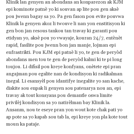
Klinik lan genyen an abondans an konparezon ak KJM
epi kominote patnè yo ki souvan ap lite pou gen aksè
pou jwenn bagay sa yo. Pa gen fason pou evite pouvwa
Klinik la genyen akoz li twouve li nan yon enstitisyon ki
gen bon jan resous tankou tan travay ki garanti pou
etidyan yo, aksè pou yo vwayaje, kouran 24/7, entènèt
rapid, fasilite pou jwenn bon jan manje, lojman epi
enfrastrikti. Pou KJM epi patnè li yo, te gen de peryòd
abondans men tou te gen de peryòd kalmi ki te pi long
toujou. Li difisil pou kreye konfyans, onètete epi pran
angajman pou egalite nan de kondisyon ki radikalman
inegal. Li esansyèl pou idantifye inegalite yo san kache,
diskite sou enpak li genyen sou patenarya nou an, epi
travay ak tout konsyans pou demantle oswa limite
privilèj kondisyon sa yo natirèlman bay Klinik la.
Ansanm, nou te eseye pran yon wout kote chak pati yo
ap pote sa yo kapab sou tab la, epi kreye yon pla kote tout
moun ka pataje.