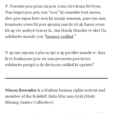
Nesesite pou pran ris pou youn rive konn lòt byen.
Nan lespri pou gen yon “nou” ki rasanble tout moun,
dwe gen espas kote nou ka manje ansanm, pase tan nan
kominote youn lòt pou aprann nan ki rit ak fason youn
lòt ap viv andeyò travay la. Jan Harsh Mander te ekri l la,
solidarite mande yon “
lanmou radikal
.”
N ap tan repons a pòs sa epi n ap pwofite mande w: kisa
ki te fonksyone pou ou nan pwosesis pou kreye
solidarite parapò a de divizyon radikal ki egziste?
Nixon Boumba
is a Haitian human rights activist and
member of the Kolektif Jistis Min nan Ayiti (Haiti
Mining Justice Collective).