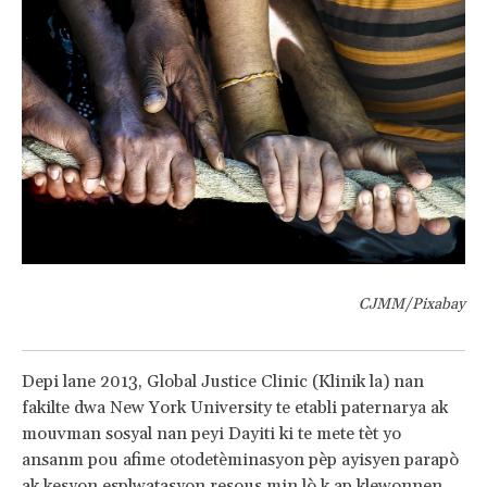
CJMM/Pixabay
Depi lane 2013, Global Justice Clinic (Klinik la) nan
fakilte dwa New York University te etabli paternarya ak
mouvman sosyal nan peyi Dayiti ki te mete tèt yo
ansanm pou afime otodetèminasyon pèp ayisyen parapò
ak kesyon esplwatasyon resous min lò k ap klewonnen