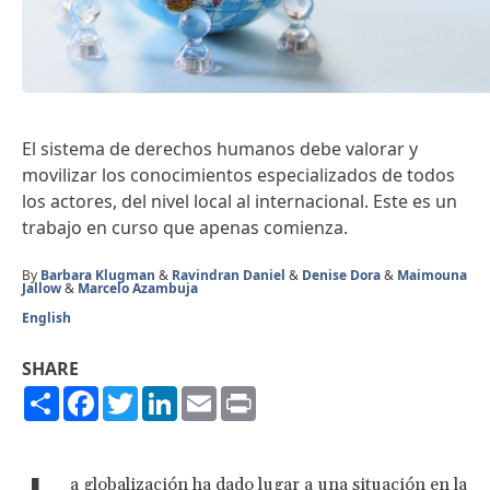
El sistema de derechos humanos debe valorar y
movilizar los conocimientos especializados de todos
los actores, del nivel local al internacional. Este es un
trabajo en curso que apenas comienza.
By
Barbara Klugman
&
Ravindran Daniel
&
Denise Dora
&
Maimouna
Jallow
&
Marcelo Azambuja
English
SHARE
Share
Facebook
Twitter
LinkedIn
Email
Print
a globalización ha dado lugar a una situación en la