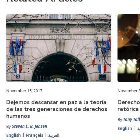
November 15, 2017
November 8
Dejemos descansar en paz a la teoría
Derechos
de las tres generaciones de derechos
retórica
humanos
By
Tony Tal
By
Steven L. B. Jensen
English
ة
English
Français
العربية