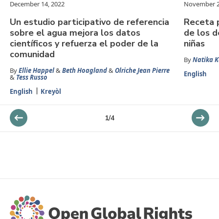
December 14, 2022
November 2
Un estudio participativo de referencia
Receta 
sobre el agua mejora los datos
de los d
científicos y refuerza el poder de la
niñas
comunidad
By
Natika K
By
Ellie Happel
&
Beth Hoagland
&
Olriche Jean Pierre
English
&
Tess Russo
English
Kreyòl
1
/
4