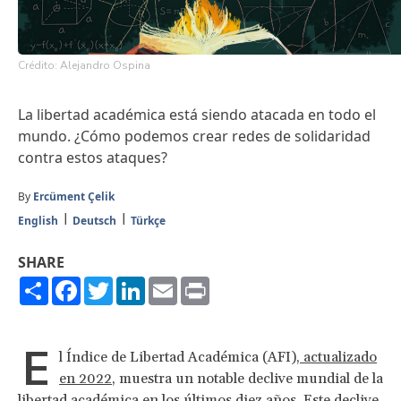
Crédito: Alejandro Ospina
La libertad académica está siendo atacada en todo el
mundo. ¿Cómo podemos crear redes de solidaridad
contra estos ataques?
By
Ercüment Çelik
English
Deutsch
Türkçe
SHARE
Share
Facebook
Twitter
LinkedIn
Email
Print
E
l Índice de Libertad Académica (AFI),
actualizado
en 2022
, muestra un notable declive mundial de la
libertad académica en los últimos diez años. Este declive