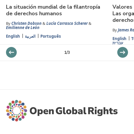
La situación mundial de la filantropía
Valores 
de derechos humanos
Las orga
derecho
By
Christen Dobson
&
Lucía Carrasco Scherer
&
Emilienne de León
By
James R
English
العربية
Português
English
T
עברית
1
/
3