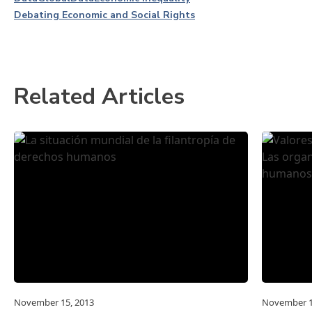
Debating Economic and Social Rights
Related Articles
November 15, 2013
November 1